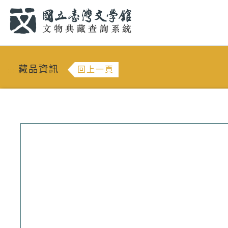
跳到主要內容
:::
藏品資訊
回上一頁
:::