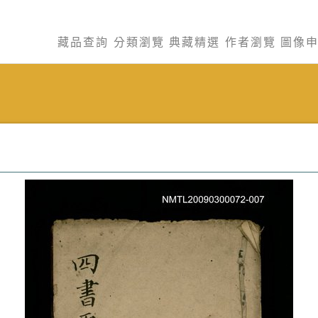
藏品查詢
分類瀏覽
典藏精選
作者瀏覽
圖像