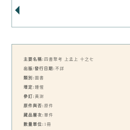
主要名稱:
四書聚考 上孟上 十之七
出版/發行日期:
不詳
類別:
圖書
增定:
鍾惺
參訂:
黃澍
原件與否:
原件
藏品層次:
單件
數量單位:
1冊