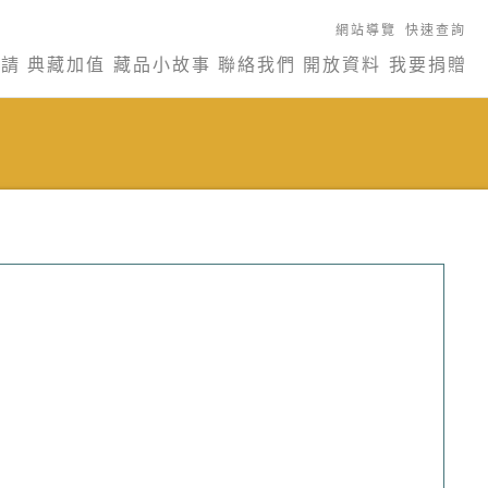
網站導覽
快速查詢
申請
典藏加值
藏品小故事
聯絡我們
開放資料
我要捐贈