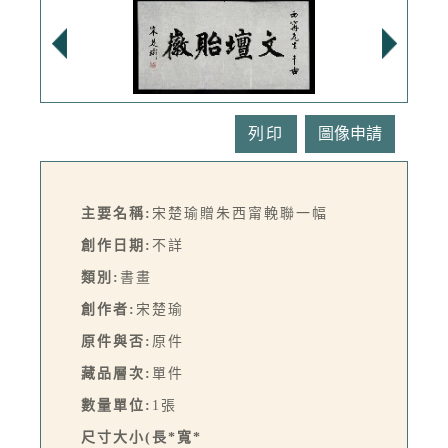
列印
主要名稱:
宋楚瑜贈朱西甯輓聯一幅
創作日期:
不詳
類別:
書畫
創作者:
宋楚瑜
原件與否:
原件
藏品層次:
單件
數量單位:
1張
尺寸大小(長*寬*