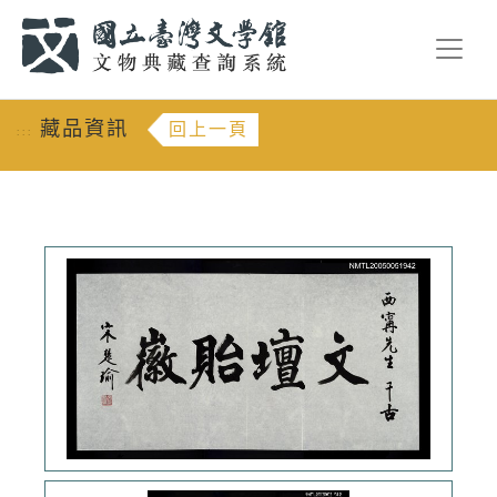
跳到主要內容
:::
藏品資訊
回上一頁
:::