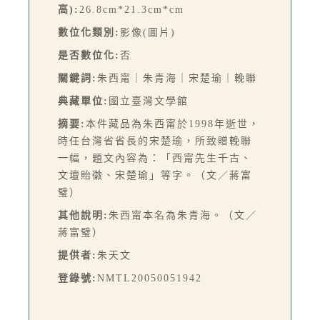
高):
26.8cm*21.3cm*cm
數位化類別:
影像(圖片)
是否數位化:
否
關鍵詞:
朱西甯｜朱青海｜宋楚瑜｜輓聯
典藏單位:
國立臺灣文學館
摘要:
本件藏品為朱西甯於1998年逝世，
時任台灣省省長的宋楚瑜，所致贈輓聯
一幅，題文內容為：「西甯先生千古、
文壇貽徽、宋楚瑜」等字。（文／蔣富
璧）
其他說明:
朱西甯本名為朱青海。（文／
蔣富璧）
提供者:
朱天文
登錄號:
NMTL20050051942