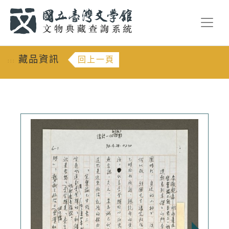
跳到主要內容
:::
藏品資訊
回上一頁
:::