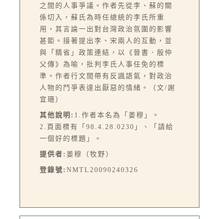
之間的人事爭議。作者先從李、蘇的關
係切入，蘇氏為時任總統的李氏所重
用，其言論一出對台灣政治氛圍的影響
甚鉅。接著提出李、宋兩人的互動，並
與「精省」政策連結，以《晉書．殷仲
父傳》為喻，批判李氏人事任免的標
準。作者行文間帶有反諷語氣，對政治
人物的鬥爭表達出厭惡的情緒。（文/謝
宜珊）
其他說明:
1.作者本名為「姜穆」。
2.頁面標有「98.4.28.0230」、「請給
一個好的標題」。
提供者:
姜穆（牧野）
登錄號:
NMTL20090240326