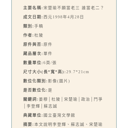
主要名稱:
宋楚瑜不願當老三 誰當老二？
成文日期:
西元1998年4月28日
類別:
手稿
作者:
杜陵
原件與否:
原件
藏品層次:
單件
數量單位:
6頁/張
尺寸大小(長*寬*高):
29.7*21cm
數位化類別:
影像(圖片)
是否數位化:
是
關鍵詞:
姜穆│杜陵│宋楚瑜│政治│鬥爭
│李登輝│蘇志誠
典藏單位:
國立臺灣文學館
摘要:
本文說明李登輝、蘇志誠、宋楚瑜