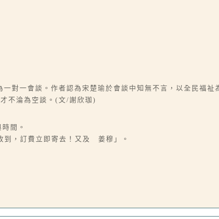
為一對一會談。作者認為宋楚瑜於會談中知無不言，以全民福祉
不淪為空談。(文/謝欣珈)
期與時間。
撥收到，訂費立即寄去！又及 姜穆」。