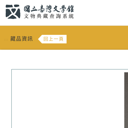
跳到主要內容
:::
藏品資訊
回上一頁
:::