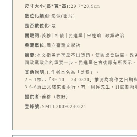
尺寸大小(長*寬*高):
29.7*20.9cm
數位化類別:
影像(圖片)
是否數位化:
是
關鍵詞:
姜穆│杜陵│民進黨│宋楚瑜│政黨政治
典藏單位:
國立臺灣文學館
摘要:
本文指民進黨拿不出議題，使圓桌會破局，改
國政黨政治的重要一步。民進黨在會後應有所表示，才
其他說明:
1.作者本名為「姜穆」。
2.6-1標示「89.10. 24.0830」推測為寫作之日
3.6-6頁正文結束後兩行，有「周昇先生，訂閱劃
提供者:
姜穆（牧野）
登錄號:
NMTL20090240521