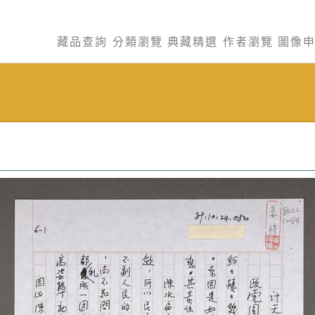
藏品查詢
分類瀏覽
典藏精選
作者瀏覽
圖像