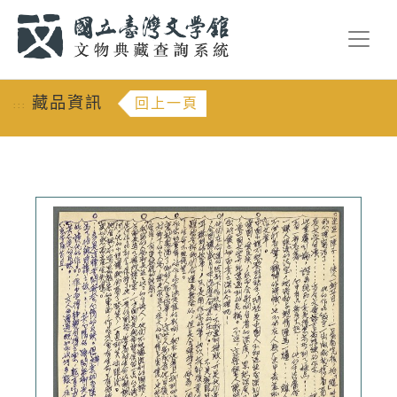
跳到主要內容
:::
藏品資訊
回上一頁
:::