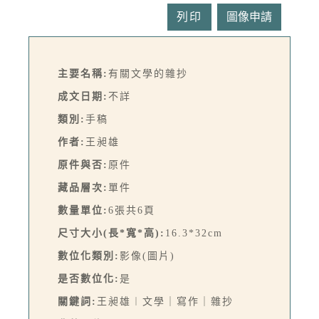
列印
主要名稱:
有關文學的雜抄
成文日期:
不詳
類別:
手稿
作者:
王昶雄
原件與否:
原件
藏品層次:
單件
數量單位:
6張共6頁
尺寸大小(長*寬*高):
16.3*32cm
數位化類別:
影像(圖片)
是否數位化:
是
關鍵詞:
王昶雄︱文學｜寫作｜雜抄