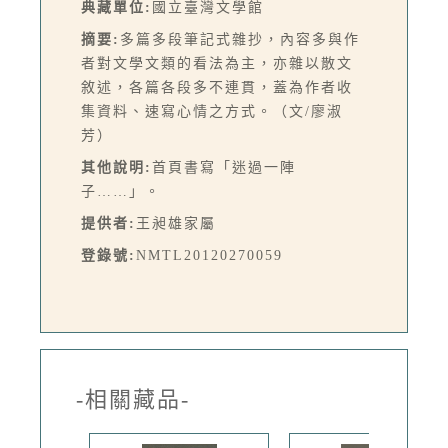
典藏單位:
國立臺灣文學館
摘要:
多篇多段筆記式雜抄，內容多與作
者對文學文類的看法為主，亦雜以散文
敘述，各篇各段多不連貫，蓋為作者收
集資料、速寫心情之方式。（文/廖淑
芳）
其他說明:
首頁書寫「迷過一陣
子……」。
提供者:
王昶雄家屬
登錄號:
NMTL20120270059
-相關藏品-