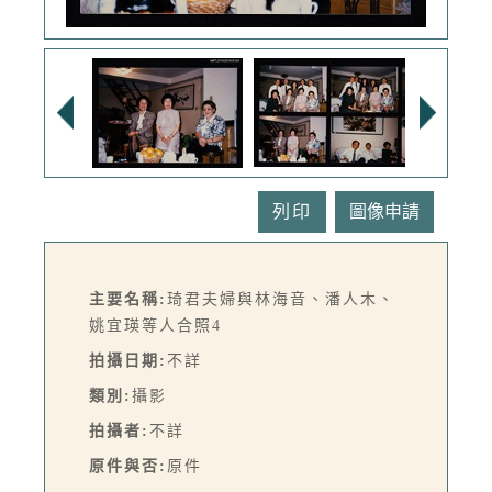
列印
主要名稱:
琦君夫婦與林海音、潘人木、
姚宜瑛等人合照4
拍攝日期:
不詳
類別:
攝影
拍攝者:
不詳
原件與否:
原件