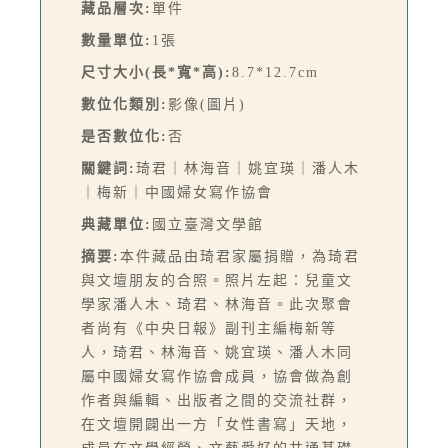
藏品層次:
單件
數量單位:
1張
尺寸大小(長*寬*高):
8.7*12.7cm
數位化類別:
影像(圖片)
是否數位化:
否
關鍵詞:
琦君｜林海音｜姚宜瑛｜潘人木
｜梅新｜中國婦女寫作協會
典藏單位:
國立臺灣文學館
摘要:
本件藏品由琦君家屬捐贈，為琦君
與文壇朋友的合照。照片左起：兒童文
學家潘人木、琦君、林海音。此次聚會
者尚有《中央日報》副刊主編梅新等
人，琦君、林海音、姚宜瑛、潘人木同
屬中國婦女寫作協會成員，協會做為創
作者與編輯、出版者之間的交流社群，
在文壇開闢出一方「女性書寫」天地，