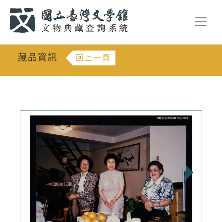
跳到主要內容
:::
藏品資訊
回上一頁
:::