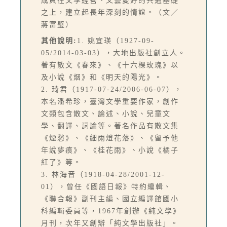
成員在文學經營、文藝愛好的共通基礎
之上，建立起長年深刻的情誼。（文／
蔣富璧）
其他說明:
1. 姚宜瑛（1927-09-
05/2014-03-03），大地出版社創立人。
著有散文《春來》、《十六棵玫瑰》以
及小說《烟》和《明天的陽光》。
2. 琦君（1917-07-24/2006-06-07），
本名潘希珍，臺灣文學重要作家，創作
文類包含散文、論述、小說、兒童文
學、翻譯、詞論等。著名作品有散文集
《煙愁》、《細雨燈花落》、《留予他
年說夢痕》、《桂花雨》、小說《橘子
紅了》等。
3. 林海音（1918-04-28/2001-12-
01），曾任《國語日報》特約編輯、
《聯合報》副刊主編、國立編譯館國小
科編輯委員等，1967年創辦《純文學》
月刊，次年又創辦「純文學出版社」。