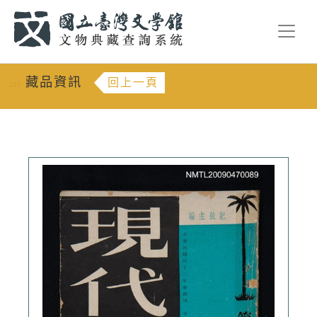
跳到主要內容
:::
藏品資訊
回上一頁
:::