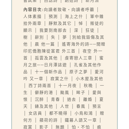
嘗試集 │ 白話詩 │ 創造詩 │ 新月派
內容目次:
向讀者致敬‧向讀者呼籲 │
人体素描 │ 預測 │ 海上之什 │ 軍中雜
拾外兩章 │ 靜默及其它 │ 悼 │ 叛徒的
顯示 │ 我要到南部去 │ 深 │ 狂徒 │
樹 │ 辭別 │ 失 │ 夢 │別給我毀傷及其
他 │ 晨 他一篇 │ 遙寄海外的詩──間贈
印尼僑胞陳從富君 外三首 │ 夜空 外一
首 │ 孤雲及其他 │ 虔寄戀人三章 │ 蜜
月之旅──日月潭誌遊 │ 孔雀及其他作
品 │ 十一個新作品 │ 原子之夢 │ 愛河
吟 又一章 │ 寂寞之什 │ 小木屋及其他
│ 西丁詩兩首 │ 十一月夜 │ 秋晚 │ 一
生 │ 僻靜的港 │ 颱風 │ 眸子 │ 愛與
恨 │ 沉醉 │ 青春 │ 過去 │ 離婚 │ 夏
天 │ 錶及其他 │ 人世 │ 春風 │ 預言
│ 女店員 │ 都不曉得 │ 小鳥和鴻 │ 贈
何方 │ 蘋荷的詩 │ 鐵幕人語又一章 │
寂寞 │ 影子 │ 無題 │ 怕‧不怕 │ 痕