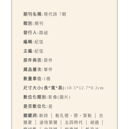
期刊名稱:
現代詩 7期
類別:
期刊
發行人:
路逾
編輯:
紀弦
主編:
紀弦
原件與否:
原件
藏品層次:
單件
數量單位:
1冊
尺寸大小(長*寬*高):
18.5*12.7*0.2cm
數位化類別:
影像(圖片)
是否數位化:
是
關鍵詞:
新詩 │ 勒孔德‧德‧里勒 │ 古
爾蒙 │ 波特萊爾 │ 五四時代 │ 胡適 │