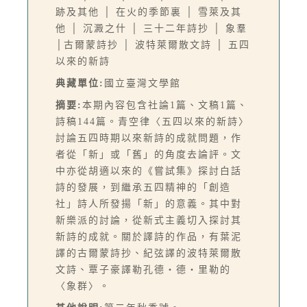
跡及其他 │ 在火的季節裏 │ 雪萊及其
他 │ 沉澱之什 │ 三十二年詩抄 │ 象羣
│古爾蒙詩抄 │ 波特萊爾散文詩 │ 五四
以來的新詩
典藏單位:
國立臺灣文學館
摘要:
本期內容包含社論1篇、文稿1篇、
詩稿144篇。青空律〈五四以來的新詩〉
討論五四時期以來新詩的成就問題，作
者從「新」或「舊」的角度去論評。文
中亦從胡適以來的《嘗試集》探討白話
詩的發展，到繼承五四精神的「創造
社」詩人所發揚「新」的意義。其中對
新樂派的討論，從新式主義切入探討其
新詩的成就。關於譯詩的作品，有葉泥
譯的古爾蒙詩抄、紀弦譯的波特萊爾散
文詩、覃子豪譯勒孔德‧德‧里勒的
〈象群〉。