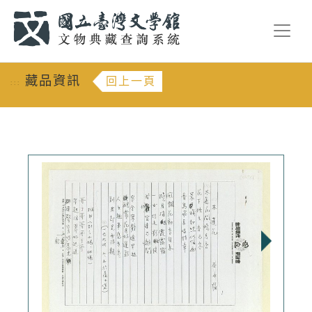
跳到主要內容
:::
藏品資訊
回上一頁
:::