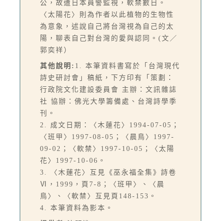
公，故遭日本員警監視，軟禁數日。
〈太陽花〉則為作者以此植物的生物性
為意象，述說自己將台灣視為自己的太
陽，聊表自己對台灣的愛與認同。(文／
郭奕祥）
其他說明:
1. 本筆資料書寫於「台灣現代
詩史研討會」稿紙，下方印有「策劃：
行政院文化建設委員會 主辦：文訊雜誌
社 協辦：佛光大學籌備處、台灣詩學季
刊。
2. 成文日期：〈木蓮花〉1994-07-05；
〈班甲〉1997-08-05；〈晨鳥〉1997-
09-02；〈軟禁〉1997-10-05；〈太陽
花〉1997-10-06。
3. 〈木蓮花〉互見《巫永福全集》詩卷
Ⅵ，1999，頁7-8；〈班甲〉、〈晨
鳥〉、〈軟禁〉互見頁148-153。
4. 本筆資料為影本。