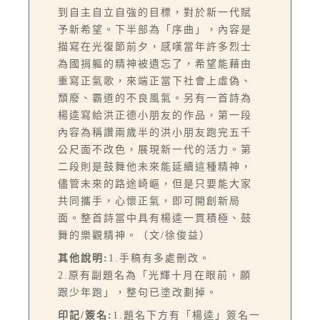
到自主自立自強的目標，對於新一代賦
予新希望。下半部為「序曲」，內容是
描寫在光復節前夕，感嘆當年許多烈士
為國捐軀的精神被遺忘了，希望能藉由
重寫正氣歌，來端正當下社會上虛偽、
頹廢、霸道的不良風氣。另有一首詩為
楊逵寫給洪正德小朋友的作品，第一段
內容為稱讚兩歲半的洪小朋友跑完五千
公尺面不改色，展現新一代的活力。第
二段則是鼓舞他未來能延續這種精神，
儘管未來的路途崎嶇，但是只要能大家
共同攜手，心懷正氣，即可開創新局
面。整首詩當中具有楊逵一貫積極、鼓
舞的樂觀精神。（文/徐俊益）
其他說明:
1.手稿有多處刪改。
2.原有副題名為「光輝十月在眼前，願
跟少年跑」，整句已塗改劃掉。
印記/簽名:
1.題名下方有「楊逵」簽名一