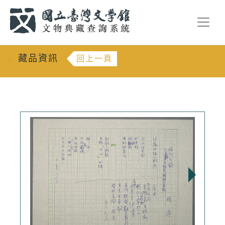
跳到主要內容
:::
藏品資訊
回上一頁
:::