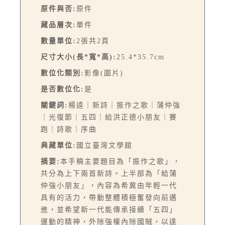
原件與否:
原件
藏品層次:
單件
數量單位:
2張共2頁
尺寸大小(長*寬*高):
25.4*35.7cm
數位化類別:
影像(圖片)
是否數位化:
是
關鍵詞:
楊逵｜新詩｜振作之歌｜蒲仲強
｜光復節｜五四｜給洪正德小朋友｜賽
跑｜詩歌｜序曲
典藏單位:
國立臺灣文學館
摘要:
本手稿主要題目為「振作之歌」，
共分為上下兩首新詩。上半部為「給蒲
仲強小朋友」，內容為希冀由年輕一代
具有的活力，帶動整體積極奮發向前邁
進，並希望新一代能傳承接續「五四」
運動的精神，外除強權內除國賊，以達