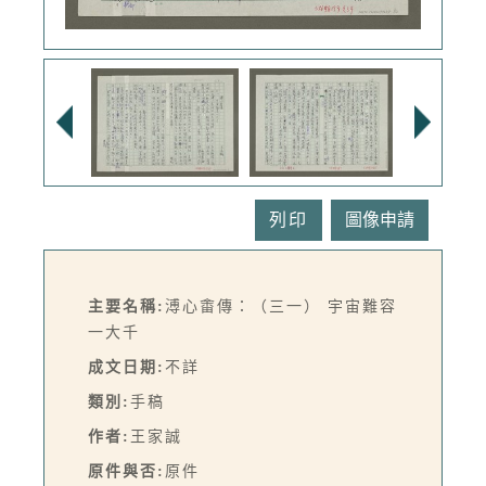
列印
主要名稱:
溥心畬傳：（三一） 宇宙難容
一大千
成文日期:
不詳
類別:
手稿
作者:
王家誠
原件與否:
原件