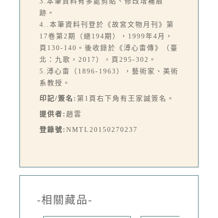
3.本筆資料有多處剪貼、修改增補痕
跡。
4..本筆資料刊登於《故宮文物月刊》第
17卷第2期（總194期），1999年4月，
頁130-140。後收錄於《溥心畬傳》（臺
北：九歌，2017），頁295-302。
5.溥心畬（1896-1963），藝術家、美術
系教授。
印記/簽名:
第1頁右下角有王家誠簽名。
提供者:
趙雲
登錄號:
NMTL20150270237
-相關藏品-