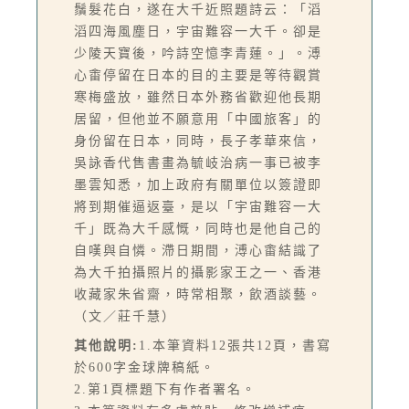
鬚髮花白，遂在大千近照題詩云：「滔
滔四海風塵日，宇宙難容一大千。卻是
少陵天寶後，吟詩空憶李青蓮。」。溥
心畬停留在日本的目的主要是等待觀賞
寒梅盛放，雖然日本外務省歡迎他長期
居留，但他並不願意用「中國旅客」的
身份留在日本，同時，長子孝華來信，
吳詠香代售書畫為毓岐治病一事已被李
墨雲知悉，加上政府有關單位以簽證即
將到期催逼返臺，是以「宇宙難容一大
千」既為大千感慨，同時也是他自己的
自嘆與自憐。滯日期間，溥心畬結識了
為大千拍攝照片的攝影家王之一、香港
收藏家朱省齋，時常相聚，飲酒談藝。
（文／莊千慧）
其他說明:
1.本筆資料12張共12頁，書寫
於600字金球牌稿紙。
2.第1頁標題下有作者署名。