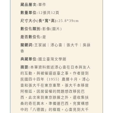
藏品層次:
單件
數量單位:
12張共12頁
尺寸大小(長*寬*高):
25.8*39cm
數位化類別:
影像(圖片)
是否數位化:
是
關鍵詞:
王家誠｜溥心畬｜張大千｜吳詠
香
典藏單位:
國立臺灣文學館
摘要:
本筆資料敘述溥心畬在日本與友人
的互動，與被催逼返臺之事。作者提到
民國四十四年（1955）農曆十月，溥心
畬和張大千在東京重聚，張大千本移居
阿根廷，因居留權的問題想改移民巴
西，此次來到東京辦展之外，還收集扶
桑的奇花異木，準備運巴西，充實構想
中的「八德園」的植栽。心畬見到大千