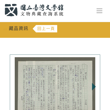
跳到主要內容
:::
藏品資訊
回上一頁
:::