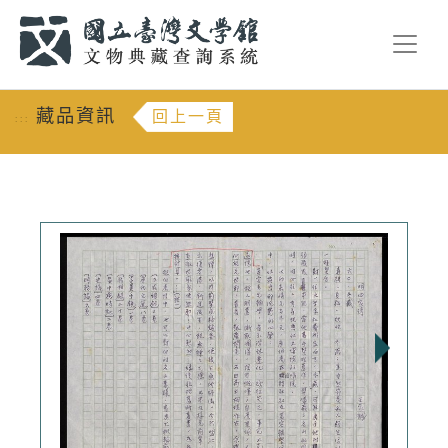
跳到主要內容
:::
藏品資訊
回上一頁
:::