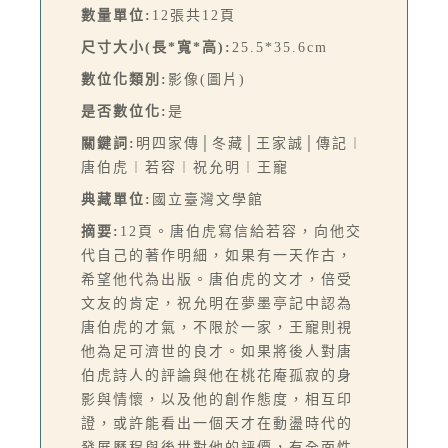
數量單位:
12張共12頁
尺寸大小(長*寬*高):
25.5*35.6cm
數位化類別:
影像(圖片)
是否數位化:
是
關鍵詞:
明四家傳│冬藏│王家誠│傳記︱
唐伯虎︱若容︱祝允明︱王寵
典藏單位:
國立臺灣文學館
摘要:
12頁。唐伯虎寫信給若容，向他交
代自己的著作明細，如果有一天作古，
希望他代為出版。唐伯虎的文才，倍受
文友的肯定，祝允明在夢墨亭記中認為
唐伯虎的才氣，不限於一家，王寵則視
他為足可濟世的良才。如果將後人對唐
伯虎詩人的評論與他在桃花庵孤寂的身
影與情懷，以及他的創作態度，相互印
證，或許能看出一個天才在動盪時代的
發展歷程與後世對他的評價，有全面性