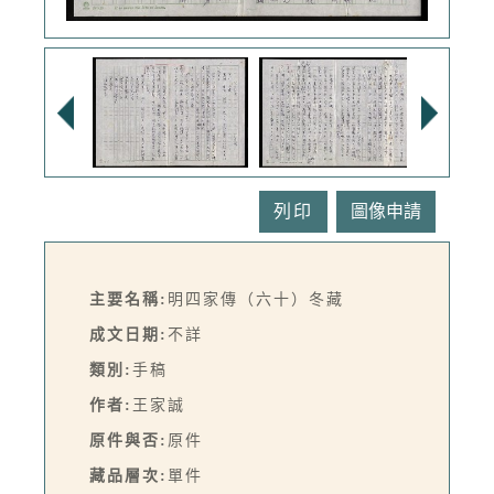
列印
主要名稱:
明四家傳（六十）冬藏
成文日期:
不詳
類別:
手稿
作者:
王家誠
原件與否:
原件
藏品層次:
單件