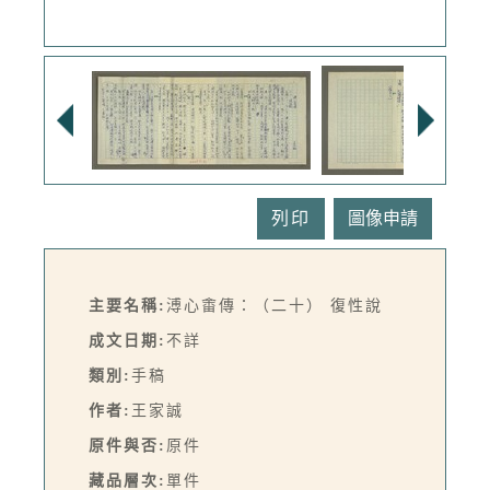
列印
主要名稱:
溥心畬傳：（二十） 復性說
成文日期:
不詳
類別:
手稿
作者:
王家誠
原件與否:
原件
藏品層次:
單件