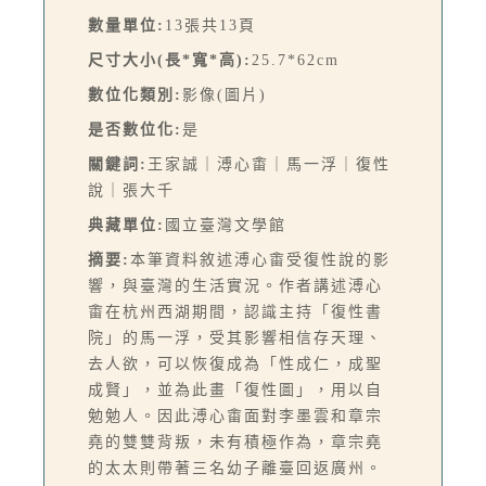
數量單位:
13張共13頁
尺寸大小(長*寬*高):
25.7*62cm
數位化類別:
影像(圖片)
是否數位化:
是
關鍵詞:
王家誠｜溥心畬｜馬一浮｜復性
說｜張大千
典藏單位:
國立臺灣文學館
摘要:
本筆資料敘述溥心畬受復性說的影
響，與臺灣的生活實況。作者講述溥心
畬在杭州西湖期間，認識主持「復性書
院」的馬一浮，受其影響相信存天理、
去人欲，可以恢復成為「性成仁，成聖
成賢」，並為此畫「復性圖」，用以自
勉勉人。因此溥心畬面對李墨雲和章宗
堯的雙雙背叛，未有積極作為，章宗堯
的太太則帶著三名幼子離臺回返廣州。