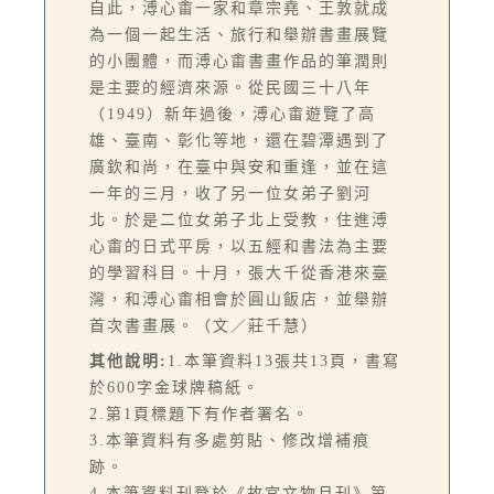
自此，溥心畬一家和章宗堯、王敦就成
為一個一起生活、旅行和舉辦書畫展覽
的小團體，而溥心畬書畫作品的筆潤則
是主要的經濟來源。從民國三十八年
（1949）新年過後，溥心畬遊覽了高
雄、臺南、彰化等地，還在碧潭遇到了
廣欽和尚，在臺中與安和重逢，並在這
一年的三月，收了另一位女弟子劉河
北。於是二位女弟子北上受教，住進溥
心畬的日式平房，以五經和書法為主要
的學習科目。十月，張大千從香港來臺
灣，和溥心畬相會於圓山飯店，並舉辦
首次書畫展。（文／莊千慧）
其他說明:
1.本筆資料13張共13頁，書寫
於600字金球牌稿紙。
2.第1頁標題下有作者署名。
3.本筆資料有多處剪貼、修改增補痕
跡。
4.本筆資料刊登於《故宮文物月刊》第