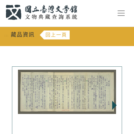
跳到主要內容
:::
藏品資訊
回上一頁
:::