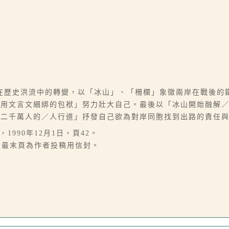
在歷史洪流中的轉變，以「冰山」、「柵欄」象徵兩岸在戰後的
著用文言文綑綁的包袱」努力壯大自己。最後以「冰山開始融解
億二千萬人的／人行道」抒發自己欲為對岸同胞找到出路的責任
1990年12月1日，頁42。
紙。最末頁為作者投稿用信封。