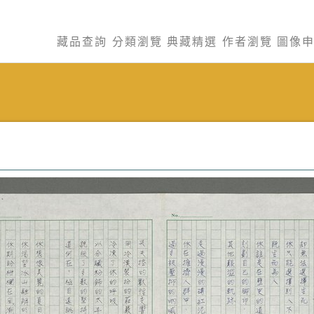
藏品查詢
分類瀏覽
典藏精選
作者瀏覽
圖像