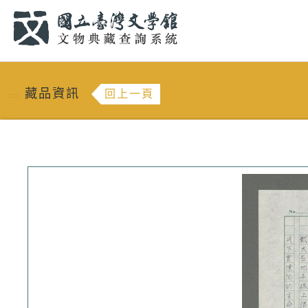
跳到主要內容
:::
藏品資訊
回上一頁
:::