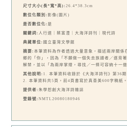
尺寸大小(長*寬*高):
26.4*38.3cm
數位化類別:
影像(圖片)
是否數位化:
是
關鍵詞:
人行道｜蔡富澧｜大海洋詩刊｜現代詩
典藏單位:
國立臺灣文學館
摘要:
本筆資料為作者透過大量意象，描述兩岸關係
鄉的「你」，因為「不願做一個失去族譜者／遂背
解禁，並以「為兩岸掌燈，尋找／一條可容納十一
其他說明:
1. 本筆資料收錄於《大海洋詩刊》第36期，
2. 本筆資料共5頁，前4頁書寫於真善美600字稿
提供者:
朱學恕創大海洋詩雜誌
登錄號:
NMTL20080180946