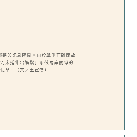
鐵幕與訊息隔閡。由於戰爭而離開故
／河床延伸出觸鬚」象徵兩岸關係的
與使命。（文／王宣喬）