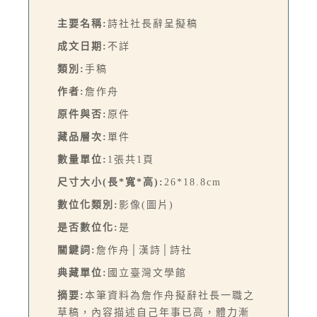
主要名稱:
詩社社長辭呈擬稿
成文日期:
不詳
類別:
手稿
作者:
詹作舟
原件與否:
原件
藏品層次:
單件
數量單位:
1張共1頁
尺寸大小(長*寬*高):
26*18.8cm
數位化類別:
影像(圖片)
是否數位化:
是
關鍵詞:
詹作舟│漢詩│詩社
典藏單位:
國立臺灣文學館
摘要:
本筆資料為詹作舟擬辭社長一職之
草稿，內容描述自己年事已高，體力漸