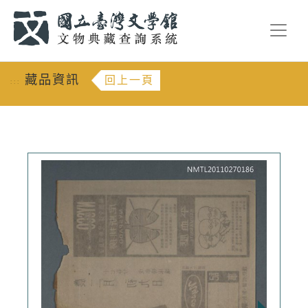
跳到主要內容
:::
藏品資訊
回上一頁
:::