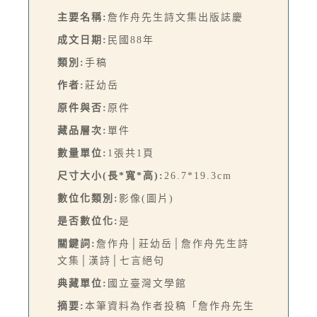
主要名稱:
詹作舟先生詩文集出版誌慶
成文日期:
民國88年
類別:
手稿
作者:
莊幼岳
原件與否:
原件
藏品層次:
單件
數量單位:
1張共1頁
尺寸大小(長*寬*高):
26.7*19.3cm
數位化類別:
影像(圖片)
是否數位化:
是
關鍵詞:
詹作舟│莊幼岳│詹作舟先生詩
文集│漢詩│七言絕句
典藏單位:
國立臺灣文學館
摘要:
本筆資料為作者投稿「詹作舟先生