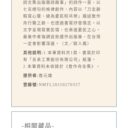
詩文集出版徵詩啟事」的詩作一首，以
七言絕句的格律創作，內容以「刀圭餘
暇寫心聲，總為憂民盼共榮」描述詹作
舟行醫之餘，也透過書寫抒發情志。以
文字呈現寫實民情，也表達憂民之心。
最後作者強調這些遺作出版後，在台灣
一定會影響深遠。（文／歐人鳳）
其他說明:
1.本筆資料共1頁，書寫於印
有「吉承工業股份有限公司」紙箋。
2.本筆資料未收錄於《詹作舟全集》。
提供者:
詹元雄
登錄號:
NMTL20110270357
-相關藏品-