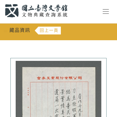
跳到主要內容
:::
藏品資訊
回上一頁
:::