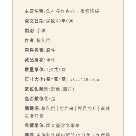
主要名稱:
詹社長作舟八一書懷瑤韻
成文日期:
民國60年6月
類別:
手稿
作者:
賴劍門
原件與否:
原件
藏品層次:
單件
數量單位:
1張共1頁
尺寸大小(長*寬*高):
26.1*18.8cm
數位化類別:
影像(圖片)
是否數位化:
是
關鍵詞:
賴劍門│詹作舟│興賢吟社│員林
區聯吟會
典藏單位:
國立臺灣文學館
摘要:
本詩創作緣由起於1971年，作者擔