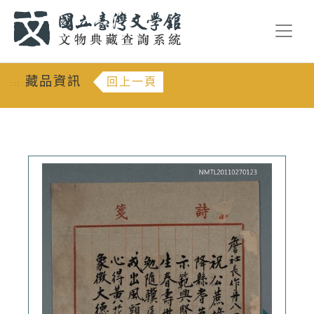
跳到主要內容
:::
藏品資訊
回上一頁
:::