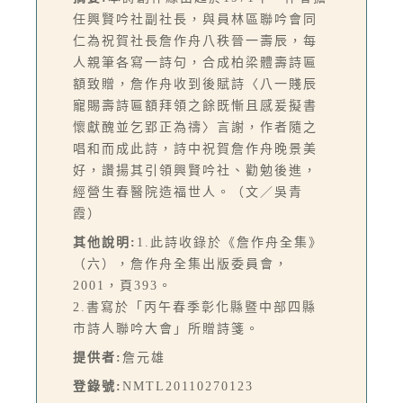
任興賢吟社副社長，與員林區聯吟會同
仁為祝賀社長詹作舟八秩晉一壽辰，每
人親筆各寫一詩句，合成柏梁體壽詩匾
額致贈，詹作舟收到後賦詩〈八一賤辰
寵賜壽詩匾額拜領之餘既慚且感爰擬書
懷獻醜並乞郢正為禱〉言謝，作者隨之
唱和而成此詩，詩中祝賀詹作舟晚景美
好，讚揚其引領興賢吟社、勸勉後進，
經營生春醫院造福世人。（文／吳青
霞）
其他說明:
1.此詩收錄於《詹作舟全集》
（六），詹作舟全集出版委員會，
2001，頁393。
2.書寫於「丙午春季彰化縣暨中部四縣
市詩人聯吟大會」所贈詩箋。
提供者:
詹元雄
登錄號:
NMTL20110270123