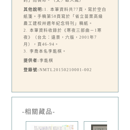
釣」而喪命。（文／歐人鳳）
其他說明:
1. 本筆資料共77頁，寫於空白
紙箋。手稿第58頁寫於「省立苗栗高級
農工建校卅週年紀念特刊」稿紙。
2. 本筆資料收錄於《寒夜三部曲－1寒
夜》（台北：遠景，六版，2001年7
月），頁46-94。
3. 李喬本名李能棋。
提供者:
李能棋
登錄號:
NMTL20150210001-002
-相關藏品-