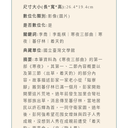
尺寸大小(長*寬*高):
26.4*19.4cm
數位化類別:
影像(圖片)
是否數位化:
是
關鍵詞:
李喬｜李能棋｜寒夜三部曲｜寒
夜｜蕃仔林｜着天釣
典藏單位:
國立臺灣文學館
摘要:
本筆資料為《寒夜三部曲》的第一
部《寒夜》，其第一、二節內容概要以
及第三節〈出草，着天釣〉的部分內
容。故事描述彭家一家老小從「隘寮
腳」搬到蕃仔林已滿一個月，彭家開始
開墾這片荒地。過年前發生加里合彎社
等部族出草，消息傳至蕃仔林，當地居
民以許石輝為首，一同守衛家園。過年
後，彭阿強希望花囤女燈妹與四子人秀
成親，沒想到人秀在成親前遭受「着天