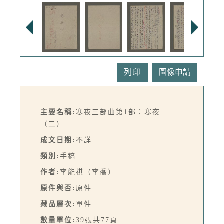
列印
主要名稱:
寒夜三部曲第1部：寒夜
（二）
成文日期:
不詳
類別:
手稿
作者:
李能祺（李喬）
原件與否:
原件
藏品層次:
單件
數量單位:
39張共77頁