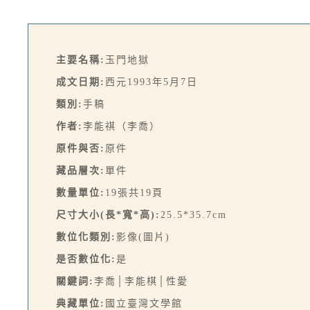
主要名稱:
玉門地獄
成文日期:
西元1993年5月7日
類別:
手稿
作者:
李能祺（李喬）
原件與否:
原件
藏品層次:
單件
數量單位:
19張共19頁
尺寸大小(長*寬*高):
25.5*35.7cm
數位化類別:
影像(圖片)
是否數位化:
是
關鍵詞:
李喬│李能棋│性愛
典藏單位:
國立臺灣文學館