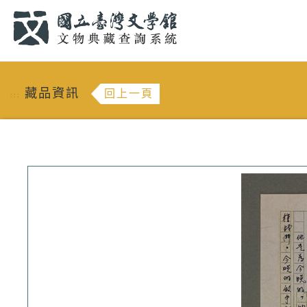
跳到主要內容
:::
藏品資訊
回上一頁
:::