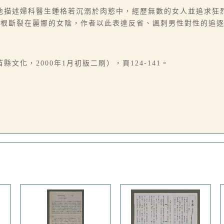
地描述婦科醫生鍾格若沉溺於肉慾中，經歷無數的女人並追求狂
男根斷裂在麗娜的女陰，作者以此表達反省、諷刺男性對性的追
文化，2000年1月初版二刷），頁124-141。