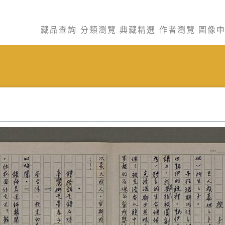
藏品查詢
分類瀏覽
典藏精選
作者瀏覽
圖像