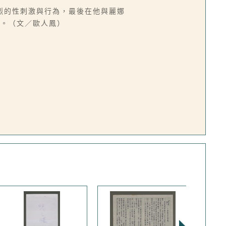
烈的性刺激與行為，最後在他與麗娜
逐。（文／歐人鳳）