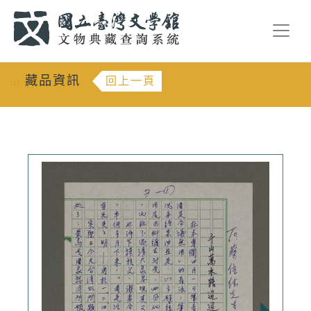
跳到主要內容
:::
藏品資訊
回上一頁
:::