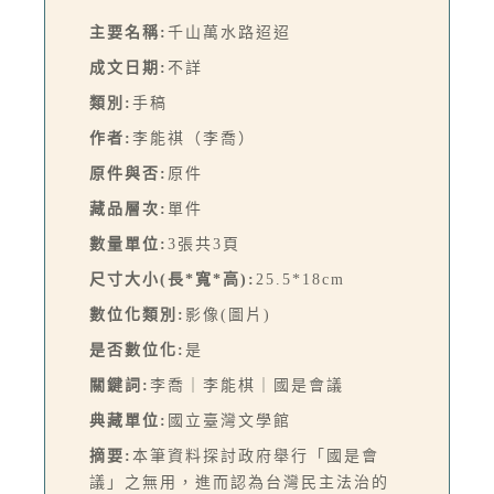
主要名稱:
千山萬水路迢迢
成文日期:
不詳
類別:
手稿
作者:
李能祺（李喬）
原件與否:
原件
藏品層次:
單件
數量單位:
3張共3頁
尺寸大小(長*寬*高):
25.5*18cm
數位化類別:
影像(圖片)
是否數位化:
是
關鍵詞:
李喬｜李能棋｜國是會議
典藏單位:
國立臺灣文學館
摘要:
本筆資料探討政府舉行「國是會
議」之無用，進而認為台灣民主法治的