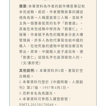
摘要:
本筆資料為作者的創作構思筆記和
未完成稿。起初，作者猶豫故事的講述
視角為第一人稱還是第三人稱，並給予
主角一個書香氣質的名字「劉書達」。
其後在未完成稿中修改為「劉書仁」。
接著，作者賦予角色的職業身分是大樓
管理員，許多人為他代筆寫信給中國的
親人，在他死後的遺物中發現信都沒有
寄出。原來，中國親人是子虛烏有，連
「劉書仁」這個名字也是頂替他人的。
（文∕潘妤梵）
其他說明:
1.本筆資料共6頁，書寫於空
白稿紙。
2.本筆資料刊登於《中國時報‧人間副
刊》第27版，1997年4月2日。
3.亮軒本名為馬國光。
4.本筆資料可參照入藏登錄號：
NMTL20150170046。