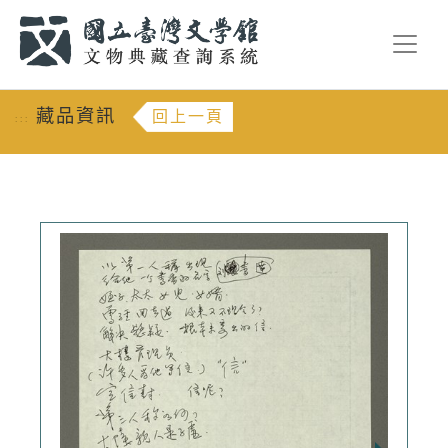
跳到主要內容
:::
藏品資訊
回上一頁
:::