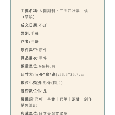
主要名稱:
人間副刊，三少四壯集：信
（草稿）
成文日期:
不詳
類別:
手稿
作者:
亮軒
原件與否:
原件
藏品層次:
單件
數量單位:
6張共6頁
尺寸大小(長*寬*高):
38.8*26.7cm
數位化類別:
影像(圖片)
是否數位化:
是
關鍵詞:
亮軒｜書香｜代筆｜頂替｜創作
構思筆記
典藏單位:
國立臺灣文學館