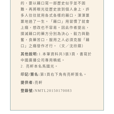
的，要以藉口寫一部歷史似乎並不困
難。再將眼光從歷史放到個人身上，許
多人往往就用各式各樣的藉口，渾渾噩
噩地過了一生。「藉口」用習慣了就會
上癮，想改也不容易。因此作者提出，
撲滅藉口的藥方分別為決心、毅力與勤
奮，良藥苦口，服用之人必須克服「藉
口」之癮發作才行。（文／沈欣蘋）
其他說明:
1.本筆資料共3張3頁，書寫於
中國廣播公司專用稿紙。
2. 亮軒本名馬國光。
印記/簽名:
第1頁右下角有亮軒簽名。
提供者:
亮軒
登錄號:
NMTL20150170083