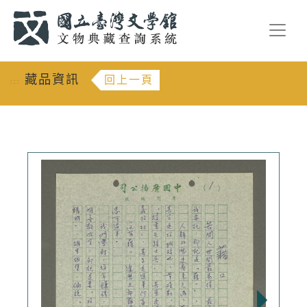
跳到主要內容
:::
藏品資訊
回上一頁
:::