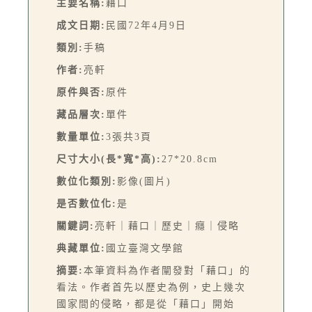
主要名稱:
藉口
成文日期:
民國72年4月9日
類別:
手稿
作者:
亮軒
原件與否:
原件
藏品層次:
單件
數量單位:
3張共3頁
尺寸大小(長*寬*高):
27*20.8cm
數位化類別:
影像(圖片)
是否數位化:
是
關鍵詞:
亮軒｜藉口｜歷史｜癮｜侵略
典藏單位:
國立臺灣文學館
摘要:
本筆資料為作者闡發對「藉口」的
看法。作者首先以歷史為例，史上幾次
國家間的侵略，都是從「藉口」開始