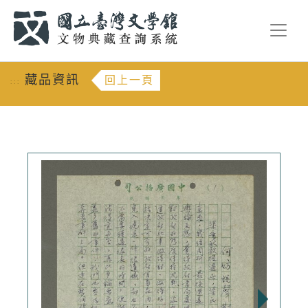
跳到主要內容
:::
藏品資訊
回上一頁
:::