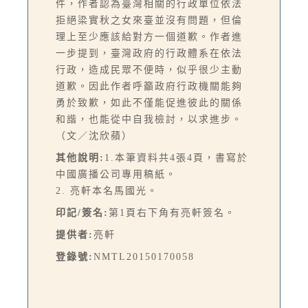
件，作者認為臺灣相關的行政單位依法
拒絕梁實秋之女來臺並沒有問題，但倫
理上至少應該給對方一個道歉。作者進
一步提到，臺灣政府的行政體系在依法
行政，造成民眾不便時，似乎很少主動
道歉。因此作者呼籲政府行政機關能夠
勇於致歉，如此不僅能促進彼此的關係
和諧，也能從中自我檢討，以求進步。
（文／沈欣蘋）
其他說明:
1.本筆資料共4張4頁，書寫於
中國廣播公司專用稿紙。
2. 亮軒本名馬國光。
印記/簽名:
第1頁右下角有亮軒簽名。
提供者:
亮軒
登錄號:
NMTL20150170058