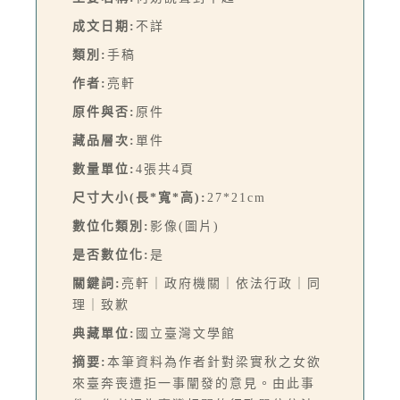
成文日期:
不詳
類別:
手稿
作者:
亮軒
原件與否:
原件
藏品層次:
單件
數量單位:
4張共4頁
尺寸大小(長*寬*高):
27*21cm
數位化類別:
影像(圖片)
是否數位化:
是
關鍵詞:
亮軒｜政府機關｜依法行政｜同
理｜致歉
典藏單位:
國立臺灣文學館
摘要:
本筆資料為作者針對梁實秋之女欲
來臺奔喪遭拒一事闡發的意見。由此事