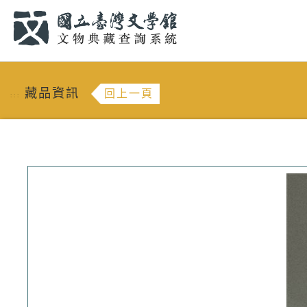
跳到主要內容
:::
藏品資訊
回上一頁
:::