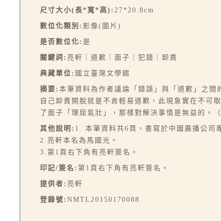
尺寸大小(長*寬*高):
27*20.8cm
數位化類別:
影像(圖片)
是否數位化:
是
關鍵詞:
亮軒｜道歉｜面子｜犯錯｜卸責
典藏單位:
國立臺灣文學館
摘要:
本筆資料為作者議論「錯誤」與「道歉」之間
自己卸責開脫就是不肯輕易道歉，此現象實在不可
了面子「理屈氣壯」，那樣對解決事情是無益的。
其他說明:
1. 本筆資料共6頁，書寫於中國廣播公司
2.亮軒本名為馬國光。
3.第1頁右下角有亮軒簽名。
印記/簽名:
第1頁右下角有亮軒簽名。
提供者:
亮軒
登錄號:
NMTL20150170088