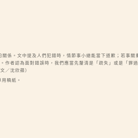
的關係。文中提及人們犯錯時，情節事小總能當下道歉；若事關
取。作者認為面對錯誤時，我們應當先釐清是「疏失」或是「罪
（文／沈欣蘋）
專用稿紙。