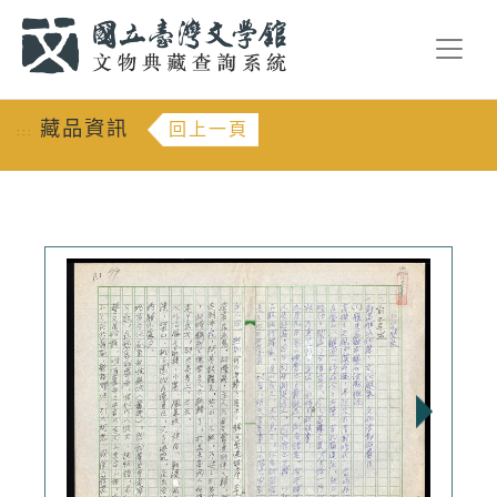
跳到主要內容
:::
藏品資訊
回上一頁
:::