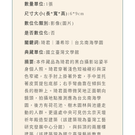
數量單位:
1張
尺寸大小(長*寬*高):
6*9cm
數位化類別:
影像(圖片)
是否數位化:
否
關鍵詞:
琦君｜潘希珍｜台北南海學園
典藏單位:
國立臺灣文學館
摘要:
本件藏品為琦君的黑白攝影站姿半
身個人照。琦君穿著淺色短袖襯衫與深
色窄裙，左手肘上掛著外套，手中並托
著皮質提包底部；右手彎曲靠在傾斜生
長的樹幹上。琦君面帶微笑地正面朝向
鏡頭，拍攝地點推測應為台北南海學
園，後方有荷花池、樹木園林與池邊走
動的人群。更遠處中央可見仿北京天壇
祈年殿造型建築（該建築現為臺灣工藝
研究發展中心分館），與斜頂的兩層樓
建築（該建築現為國立臺灣藝術教育