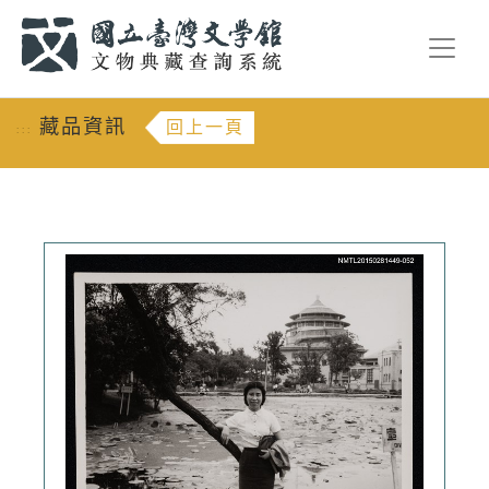
跳到主要內容
:::
藏品資訊
回上一頁
:::