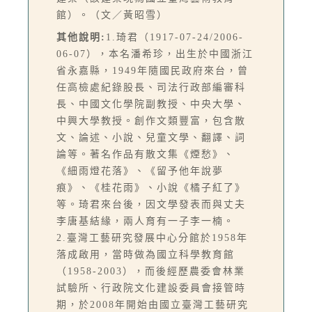
館）。（文／黃昭雪）
其他說明:
1.琦君（1917-07-24/2006-
06-07），本名潘希珍，出生於中國浙江
省永嘉縣，1949年隨國民政府來台，曾
任高檢處紀錄股長、司法行政部編審科
長、中國文化學院副教授、中央大學、
中興大學教授。創作文類豐富，包含散
文、論述、小說、兒童文學、翻譯、詞
論等。著名作品有散文集《煙愁》、
《細雨燈花落》、《留予他年說夢
痕》、《桂花雨》、小說《橘子紅了》
等。琦君來台後，因文學發表而與丈夫
李唐基結緣，兩人育有一子李一楠。
2.臺灣工藝研究發展中心分館於1958年
落成啟用，當時做為國立科學教育館
（1958-2003），而後經歷農委會林業
試驗所、行政院文化建設委員會接管時
期，於2008年開始由國立臺灣工藝研究