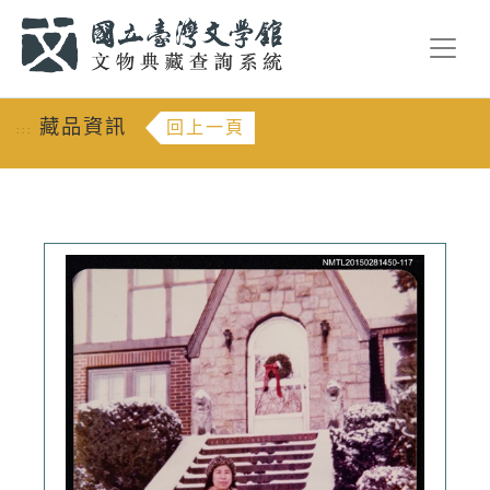
跳到主要內容
:::
藏品資訊
回上一頁
:::