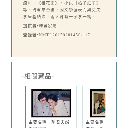
痕》、《桂花雨》、小說《橘子紅了》
等。琦君來台後，因文學發表而與丈夫
李唐基結緣，兩人育有一子李一楠。
提供者:
琦君家屬
登錄號:
NMTL20150281450-117
-相關藏品-
主要名稱：琦君夫婦
主要名稱：琦君與林