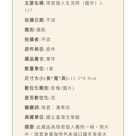
主要名稱:
琦君個人生活照（國外）2-
117
拍攝日期:
不詳
類別:
攝影
拍攝者:
不詳
原件與否:
原件
藏品層次:
單件
數量單位:
1張
尺寸大小(長*寬*高):
11.3*8.9cm
數位化類別:
影像(圖片)
是否數位化:
否
關鍵詞:
琦君｜潘希珍
典藏單位:
國立臺灣文學館
摘要:
此藏品為琦君個人獨照一幀。照片
中，琦君身著咖啡色系袖口鑲毛長版大