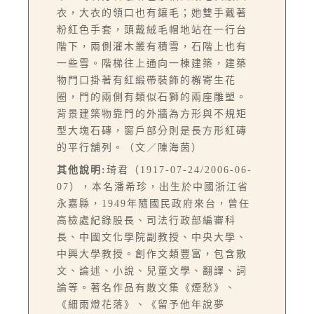
衣，大衣的領口也有鑲毛；她雙手戴著
粉紅色手套，頭戴絨毛帽地站在一行台
階下，兩側灌木叢有積雪，石階上也有
一些雪。階梯往上通向一棟建築，建築
物門口掛著有紅緞帶裝飾的檞寄生花
圈，門的兩側有類似石獅的兩座雕塑。
背景建築物靠門的外牆為方形與不規矩
型大塊石磚，窗戶部分則是長方形紅磚
的平行舖列。（文／陳海茵）
其他說明:
琦君（1917-07-24/2006-06-
07），本名潘希珍，出生於中國浙江省
永嘉縣，1949年隨國民政府來台，曾任
高檢處紀錄股長、司法行政部編審科
長、中國文化學院副教授、中央大學、
中興大學教授。創作文類豐富，包含散
文、論述、小說、兒童文學、翻譯、詞
論等。著名作品有散文集《煙愁》、
《細雨燈花落》、《留予他年說夢