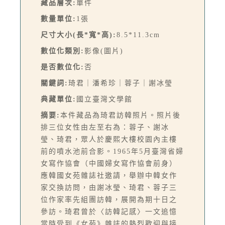
藏品層次:
單件
數量單位:
1張
尺寸大小(長*寬*高):
8.5*11.3cm
數位化類別:
影像(圖片)
是否數位化:
否
關鍵詞:
琦君｜潘希珍｜蓉子｜謝冰瑩
典藏單位:
國立臺灣文學館
摘要:
本件藏品為琦君訪韓照片。照片後
排三位女性由左至右為：蓉子、謝冰
瑩、琦君，眾人於慶熙大樓校園內主樓
前的噴水池前合影。1965年5月臺灣省婦
女寫作協會（中國婦女寫作協會前身）
應韓國女苑雜誌社邀請，舉辦中韓女作
家交換訪問，由謝冰瑩、琦君、蓉子三
位作家率先組團訪韓，展開為期十日之
參訪。琦君曾於〈訪韓記感〉一文追憶
當時受到《女苑》雜誌的熱烈歡迎與接