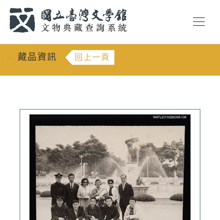
跳到主要內容
:::
藏品資訊
回上一頁
:::