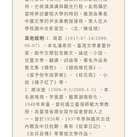
待，也排滿演講與觀光行程，此照攝於
當時參訪慶熙大學的時刻，推測由專長
中國文學的尹永春教授接待，眾人在大
學校園中合影留念。（文／陳佳琦）
其他說明:
1. 琦君（1917-07-24/2006-
06-07），本名潘希珍，臺灣文學重要作
家，創作文類包含散文、論述、小說、
兒童文學、翻譯、詞論等。著名作品有
散文集《煙愁》、《細雨燈花落》、
《留予他年說夢痕》、《桂花雨》、小
說《橘子紅了》等。
2. 謝冰瑩（1906-9-5/2000-1-5），本
名謝鳴崗，字風寶，籍貫湖南新化，
1948年來臺，曾任國立臺灣師範大學教
授，為臺灣省婦女寫作協會發起人之
一。曾於1926年、1937年參與國共北伐
內戰及中日抗戰，著有《從軍日記》、
《女兵自傳》等軍旅文學作品。