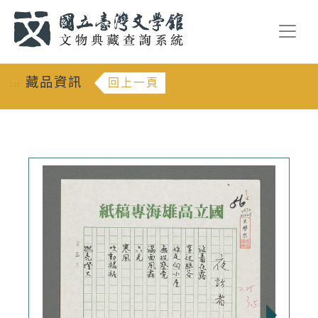
跳到主要內容
:::
藏品資訊
回上一頁
:::