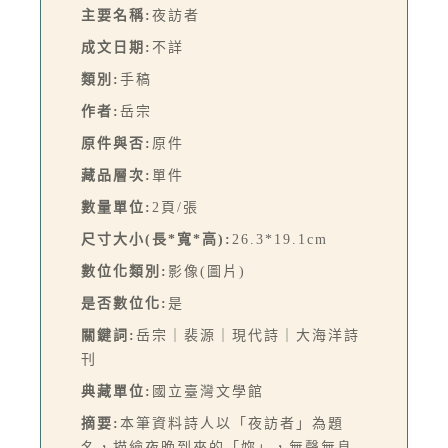
主要名稱:
夜訪者
成文日期:
不詳
類別:
手稿
作者:
岳宗
原件與否:
原件
藏品層次:
單件
數量單位:
2頁/張
尺寸大小(長*寬*高):
26.3*19.1cm
數位化類別:
影像(圖片)
是否數位化:
是
關鍵詞:
岳宗｜裴源｜現代詩｜大海洋詩
刊
典藏單位:
國立臺灣文學館
摘要:
本筆資料詩人以「夜訪者」為題
名，描繪夜晚到來的「妳」，無聲無息