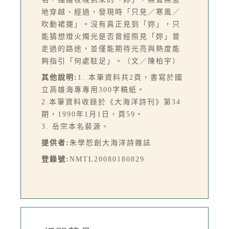
地穿越、經過，發現時「只見／寒風／
吹動裙擺」。沒有真正見到「妳」，只
能猜想燈火燭光是否曾經照見「妳」曾
走過的路途，並僅能期待光亮與熱度能
夠指引「何處駐足」。（文／陳柏宇）
其他說明:
1. 本筆資料共2頁，書寫於國
立高雄海專專用300字稿紙。
2.本筆資料收錄於《大海洋詩刊》第34
期，1990年1月1日，頁59。
3. 岳宗本名裴源。
提供者:
朱學恕創大海洋詩雜誌
登錄號:
NMTL20080180829