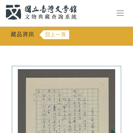
跳到主要內容
:::
藏品資訊
回上一頁
:::