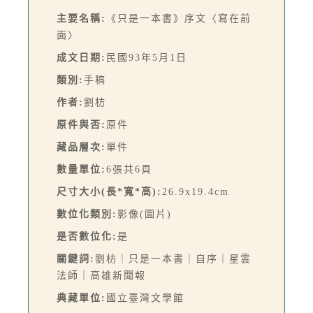
主要名稱:
《只是一本書》序文〈寫在前
面〉
成文日期:
民國93年5月1日
類別:
手稿
作者:
劉枋
原件與否:
原件
藏品層次:
單件
數量單位:
6張共6頁
尺寸大小(長*寬*高):
26.9x19.4cm
數位化類別:
影像(圖片)
是否數位化:
是
關鍵詞:
劉枋｜只是一本書｜自序｜星雲
法師｜高雄新聞報
典藏單位:
國立臺灣文學館