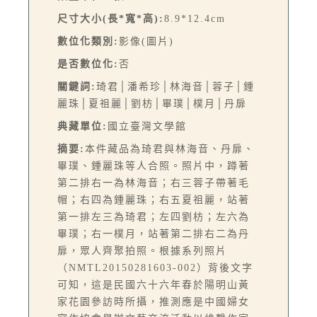
尺寸大小(長*寬*高):
8.9*12.4cm
數位化類別:
影像(圖片)
是否數位化:
否
關鍵詞:
琦君│潘希珍│林海音│蓉子│鍾
麗珠│夏祖麗│劉枋│畢璞│樸月│丹扉
典藏單位:
國立臺灣文學館
摘要:
本件藏品為琦君與林海音、丹扉、
畢璞、鍾麗珠等人合照。照片中，蹲著
第二排右一為林海音；右三蓉子帶著毛
帽；右四為鍾麗珠；右五夏祖麗，站著
第一排左三為琦君；左四劉枋；左六為
畢璞；右一樸月，站著第二排右二為丹
扉，眾人齊聚拍照。根據系列照片
（NMTL20150281603-002）背後文字
可知，這是民國六十六年春於陽明山黃
家花園參訪時所攝，推測應是中國婦女