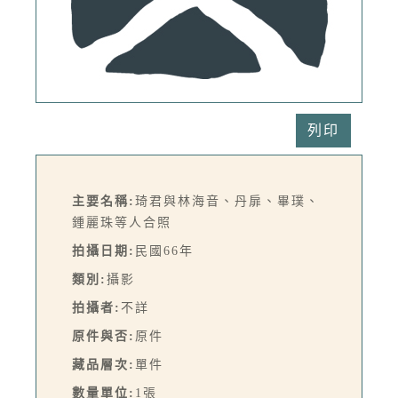
列印
主要名稱:
琦君與林海音、丹扉、畢璞、
鍾麗珠等人合照
拍攝日期:
民國66年
類別:
攝影
拍攝者:
不詳
原件與否:
原件
藏品層次:
單件
數量單位:
1張