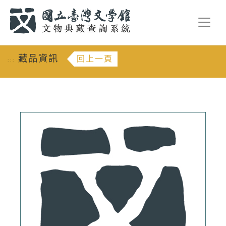
跳到主要內容
:::
藏品資訊
回上一頁
:::