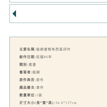
主要名稱:
殷穎書贈朱西甯詞作
創作日期:
民國86年
類別:
書畫
書寫者:
殷穎
原件與否:
原件
藏品層次:
單件
數量單位:
1張
尺寸大小(長*寬*高):
34.6*137cm