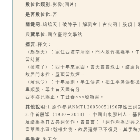
數位化類別:
影像(圖片)
是否數位化:
否
關鍵詞:
鷓鴣天｜破陣子｜解珮令｜古典詞｜殷穎｜
典藏單位:
國立臺灣文學館
摘要:
釋文：
〈鷓鴣天〉：家住西坡南壇間，門內翠竹挑幾竿，
留詩篇。
〈破陣子〉：四十年來家園，雲天靄靄珠山。結廬
故居門未拴，屋頂留炊煙。
〈解珮令〉：十年磨劍，半生傳道，把生平涕淚都
卑順服，尊主旨天國有分。
西寧鄉兄賜正，丁丑春○○○殷穎書。
其他說明:
1.原作參見NMTL20050051196存性堂
2.作者殷穎（1930－2018），中國山東膠州人
及續集為其古典詞仿作，曾自言：「詞作均為即興
富華園小區4號樓北側，故居建築已不復見。其手稿
提供者:
朱天文