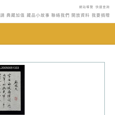
網站導覽
快速查詢
申請
典藏加值
藏品小故事
聯絡我們
開放資料
我要捐贈