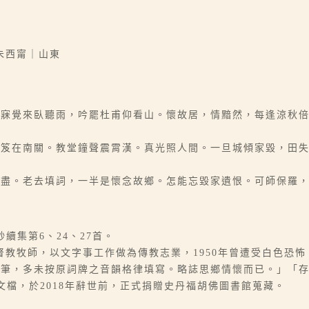
朱西甯｜山東
午寐覺來臥聽雨，吟罷杜甫仰看山。懷故居，情黯然，每逢涼秋
負笈在南關。教堂鐘聲震霄漢。真光照人間。一旦城傾家毀，田
拋盡。老去填詞，一半是懷念故鄉。怎能忘毀家遺恨。可師保羅
詞鈔續集第6、24、27首。
，基督教牧師，以文字事工作做為傳教志業，1950年曾遭受白色
之筆，多未按原詞牌之音韻格律填寫。略誌思鄉情懷而已。」「
文檔，於2018年辭世前，正式捐贈史丹福胡佛圖書館蒐藏。