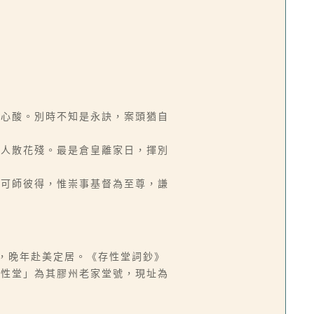
倍心酸。別時不知是永訣，案頭猶自
失人散花殘。最是倉皇離家日，揮別
，可師彼得，惟崇事基督為至尊，謙
恐怖，晚年赴美定居。《存性堂詞鈔》
存性堂」為其膠州老家堂號，現址為