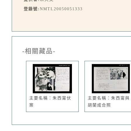
登錄號:
NMTL20050051333
-相關藏品-
主要名稱：朱西甯伏
主要名稱：朱西甯與
案
胡蘭成合照