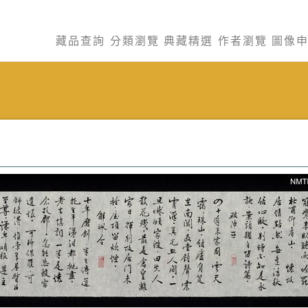
藏品查詢
分類瀏覽
典藏精選
作者瀏覽
圖像