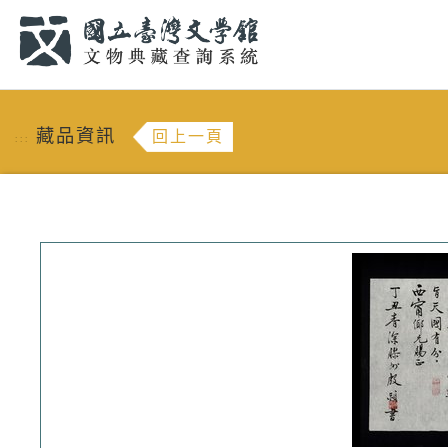
跳到主要內容
:::
藏品資訊
回上一頁
:::