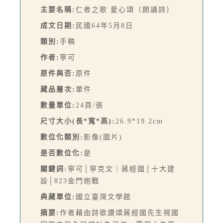
主要名稱:
仁者之歌 愛心頌（朗誦詩）
成文日期:
民國64年5月8日
類別:
手稿
作者:
寧可
原件與否:
原件
藏品層次:
單件
數量單位:
24頁/張
尺寸大小(長*寬*高):
26.9*19.2cm
數位化類別:
影像(圖片)
是否數位化:
是
關鍵詞:
寧可│寧克文｜蔣經國│十大建
設│823金門炮戰
典藏單位:
國立臺灣文學館
摘要:
作者藉由詩歌讚頌蔣經國先生視國