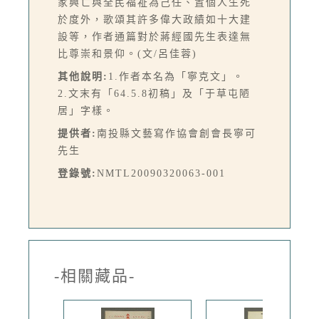
家興亡與全民福祉為己任、置個人生死
於度外，歌頌其許多偉大政績如十大建
設等，作者通篇對於蔣經國先生表達無
比尊崇和景仰。(文/呂佳蓉)
其他說明:
1.作者本名為「寧克文」。
2.文末有「64.5.8初稿」及「于草屯陋
居」字樣。
提供者:
南投縣文藝寫作協會創會長寧可
先生
登錄號:
NMTL20090320063-001
-相關藏品-