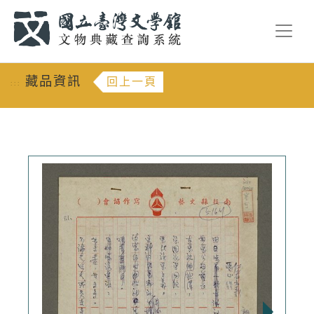
跳到主要內容
:::
藏品資訊
回上一頁
:::