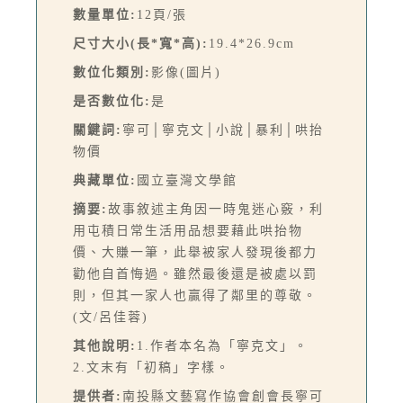
數量單位:
12頁/張
尺寸大小(長*寬*高):
19.4*26.9cm
數位化類別:
影像(圖片)
是否數位化:
是
關鍵詞:
寧可│寧克文│小說│暴利│哄抬
物價
典藏單位:
國立臺灣文學館
摘要:
故事敘述主角因一時鬼迷心竅，利
用屯積日常生活用品想要藉此哄抬物
價、大賺一筆，此舉被家人發現後都力
勸他自首悔過。雖然最後還是被處以罰
則，但其一家人也贏得了鄰里的尊敬。
(文/呂佳蓉)
其他說明:
1.作者本名為「寧克文」。
2.文末有「初稿」字樣。
提供者:
南投縣文藝寫作協會創會長寧可