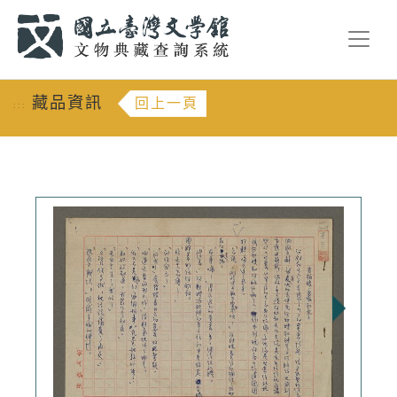
跳到主要內容
:::
藏品資訊
回上一頁
:::