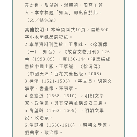
袁宏道、陶望齡、湯顯祖、周亮工等
人。本章標題「知音」即出自於此。
（文／蔡佩家）
其他說明:
1.本筆資料共10頁，寫於600
字小木屋紙品牌稿紙。
2.本筆資料刊登於，王家誠，〈徐渭傳
（一）─知音〉，《故宮文物月刊》126
卷（1993.09），頁136-144。後集結成
書於中國出版，王家誠，《徐渭傳》
（中國天津：百花文藝出版，2008）
3.徐渭（1521-1593），字文長，明朝文
學家、書畫家、軍事家。
4.袁宏道（1568- 1610），明朝文學
家、政治家，與其兄弟並稱公安三袁。
5.陶望齡（1562- 1609），明朝文學
家、政治家。
6.湯顯祖（1550-1616），明朝文學家、
戲曲家、政治家。