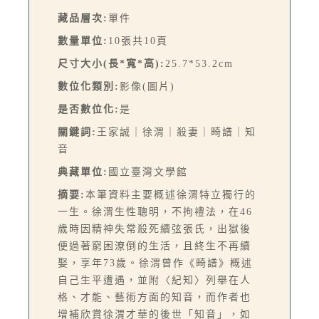
藏品層次:
單件
數量單位:
10張共10頁
尺寸大小(長*寬*高):
25.7*53.2cm
數位化類別:
影像(圖片)
是否數位化:
是
關鍵詞:
王家誠｜徐渭｜殺妻｜畸譜｜知
音
典藏單位:
國立臺灣文學館
摘要:
本筆資料主要概述徐渭特立獨行的
一生。徐渭生性聰明，不拘禮法，在46
歲時因精神失常殺死續弦張氏，出獄後
便過著窮困潦倒的生活，且終生不再續
娶，享年73歲。徐渭曾作《畸譜》概述
自己生平遭遇，並附〈紀知〉列舉在人
格、才能、藝術方面的知音，而作者也
增補欣賞徐渭才華的後世「知音」，如