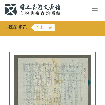
跳到主要內容
:::
藏品資訊
回上一頁
:::