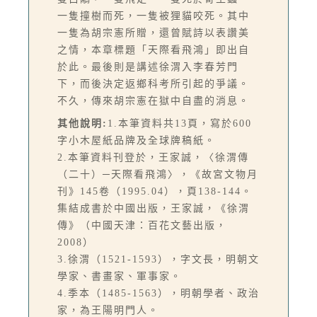
一隻撞樹而死，一隻被狸貓咬死。其中
一隻為胡宗憲所贈，還曾賦詩以表讚美
之情，本章標題「天際看飛鴻」即出自
於此。最後則是講述徐渭入李春芳門
下，而後決定返鄉科考所引起的爭議。
不久，傳來胡宗憲在獄中自盡的消息。
其他說明:
1.本筆資料共13頁，寫於600
字小木屋紙品牌及全球牌稿紙。
2.本筆資料刊登於，王家誠，〈徐渭傳
（二十）─天際看飛鴻〉，《故宮文物月
刊》145卷（1995.04），頁138-144。
集結成書於中國出版，王家誠，《徐渭
傳》（中國天津：百花文藝出版，
2008）
3.徐渭（1521-1593），字文長，明朝文
學家、書畫家、軍事家。
4.季本（1485-1563），明朝學者、政治
家，為王陽明門人。