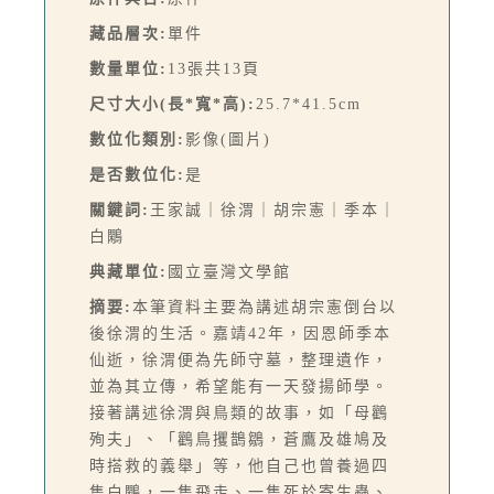
藏品層次:
單件
數量單位:
13張共13頁
尺寸大小(長*寬*高):
25.7*41.5cm
數位化類別:
影像(圖片)
是否數位化:
是
關鍵詞:
王家誠｜徐渭｜胡宗憲｜季本｜
白鷴
典藏單位:
國立臺灣文學館
摘要:
本筆資料主要為講述胡宗憲倒台以
後徐渭的生活。嘉靖42年，因恩師季本
仙逝，徐渭便為先師守墓，整理遺作，
並為其立傳，希望能有一天發揚師學。
接著講述徐渭與鳥類的故事，如「母鸛
殉夫」、「鸛鳥攫鵲鶵，蒼鷹及雄鳩及
時搭救的義舉」等，他自己也曾養過四
隻白鷴，一隻飛走、一隻死於寄生蟲、