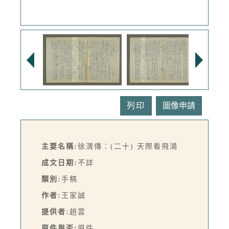
列印
主要名稱:
徐渭傳：(二十) 天際看飛鴻
成文日期:
不詳
類別:
手稿
作者:
王家誠
提供者:
趙雲
原件與否:
原件