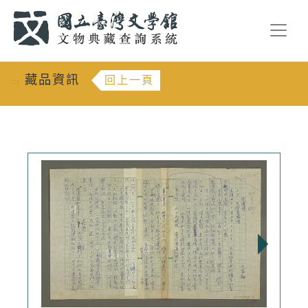
跳到主要內容
:::
藏品資訊
回上一頁
:::