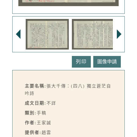
列印
主要名稱:
張大千傳：(四八) 獨立蒼茫自
吟詩
成文日期:
不詳
類別:
手稿
作者:
王家誠
提供者:
趙雲