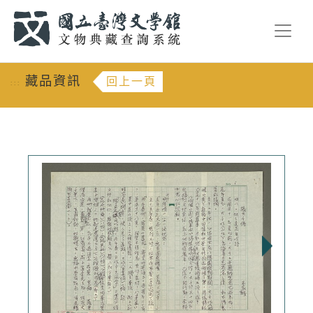
跳到主要內容
:::
藏品資訊
回上一頁
:::