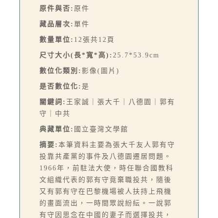
原件與否:
原件
藏品層次:
單件
數量單位:
12張共12頁
尺寸大小(長*寬*高):
25.7*53.9cm
數位化類別:
影像(圖片)
是否數位化:
是
關鍵詞:
王家誠｜張大千｜八德園｜郭有
守｜中共
典藏單位:
國立臺灣文學館
摘要:
本筆資料主要為張大千友人郭有守
投靠共產黨的事件及八德園遷居問題。
1966年，前駐法大使，時任聯合國教科
文組織代表的郭有守竟棄職投共，隨後
又有郭有守在巴黎機場被人扶持上飛機
的畫面流出，一時間眾說紛紜。一說郭
有守因思念在中國的妻子而選擇投共，