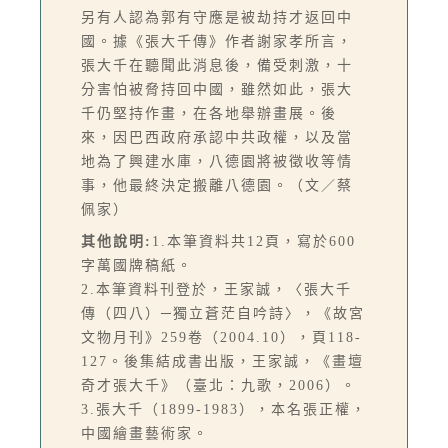
另有人認為郭有守應是被劫持才返回中
國。據《張大千傳》作者謝家孝所言，
張大千在聽聞此消息後，備受刺激，十
分害怕被脅持回中國，雖然如此，張大
千仍堅持作畫，在各地舉辦畫展。後
來，因巴西政府承認中共政權，以及當
地為了興建水庫，八德園將被徵收等情
事，他最終決定搬離八德園。（文／蔡
佩家）
其他說明:
1.本筆資料共12頁，寫於600
字萬國牌稿紙。
2.本筆資料刊登於，王家誠，〈張大千
傳（四八）─獨立蒼茫自吟詩〉，《故宮
文物月刊》259卷（2004.10），頁118-
127。後集結成書出版，王家誠，《畫壇
奇才張大千》（臺北：九歌，2006）。
3.張大千（1899-1983），本名張正權，
中國繪畫藝術家。