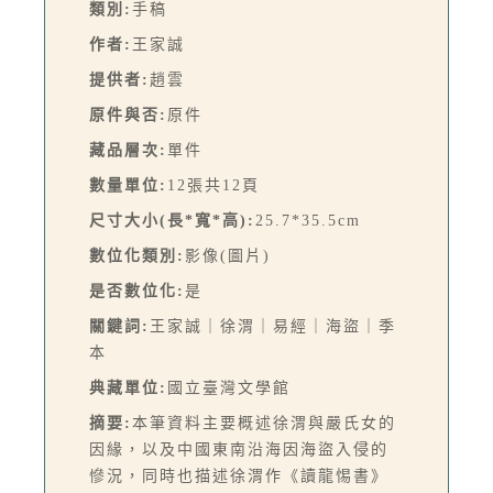
類別:
手稿
作者:
王家誠
提供者:
趙雲
原件與否:
原件
藏品層次:
單件
數量單位:
12張共12頁
尺寸大小(長*寬*高):
25.7*35.5cm
數位化類別:
影像(圖片)
是否數位化:
是
關鍵詞:
王家誠｜徐渭｜易經｜海盜｜季
本
典藏單位:
國立臺灣文學館
摘要:
本筆資料主要概述徐渭與嚴氏女的
因緣，以及中國東南沿海因海盜入侵的
慘況，同時也描述徐渭作《讀龍惕書》