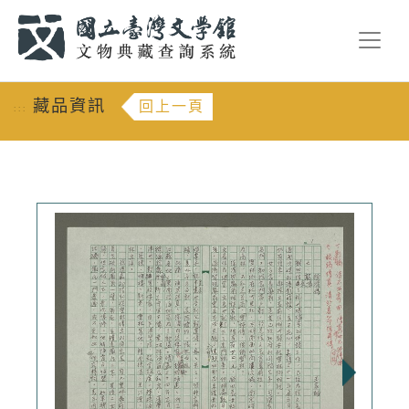
跳到主要內容
:::
藏品資訊
回上一頁
:::