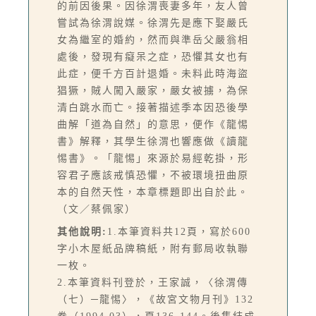
的前因後果。因徐渭喪妻多年，友人曾
嘗試為徐渭說媒。徐渭先是應下娶嚴氏
女為繼室的婚約，然而與準岳父嚴翁相
處後，發現有癡呆之症，恐懼其女也有
此症，便千方百計退婚。未料此時海盜
猖獗，賊人闖入嚴家，嚴女被擄，為保
清白跳水而亡。接著描述季本因恐後學
曲解「道為自然」的意思，便作《龍惕
書》解釋，其學生徐渭也響應做《讀龍
惕書》。「龍惕」來源於易經乾掛，形
容君子應該戒慎恐懼，不被環境扭曲原
本的自然天性，本章標題即出自於此。
（文／蔡佩家）
其他說明:
1.本筆資料共12頁，寫於600
字小木屋紙品牌稿紙，附有郵局收執聯
一枚。
2.本筆資料刊登於，王家誠，〈徐渭傳
（七）─龍惕〉，《故宮文物月刊》132