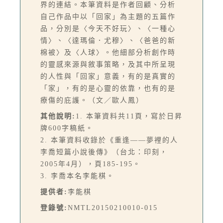
界的連結。本筆資料是作者回顧、分析
自己作品中以「回家」為主題的五篇作
品，分別是〈今天不好玩〉、〈一種心
情〉、〈達瑪倫．尤穆〉、〈爸爸的新
棉被〉及〈人球〉。他細部分析創作時
的靈感來源與敘事策略，及其中所呈現
的人性與「回家」意義，有的是真實的
「家」，有的是心靈的依靠，也有的是
療傷的庇護。（文／歐人鳳）
其他說明:
1. 本筆資料共11頁，寫於日昇
牌600字稿紙。
2. 本筆資料收錄於《重逢——夢裡的人
李喬短篇小說後傳》（台北：印刻，
2005年4月），頁185-195。
3. 李喬本名李能棋。
提供者:
李能棋
登錄號:
NMTL20150210010-015