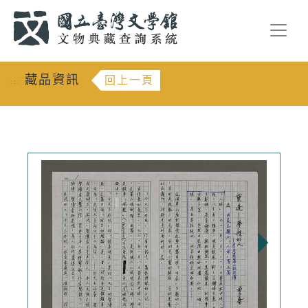
跳到主要內容
:::
藏品資訊
回上一頁
:::