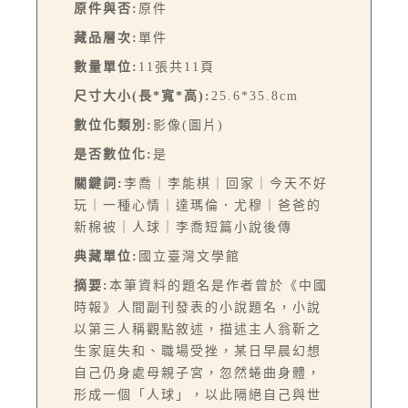
原件與否:
原件
藏品層次:
單件
數量單位:
11張共11頁
尺寸大小(長*寬*高):
25.6*35.8cm
數位化類別:
影像(圖片)
是否數位化:
是
關鍵詞:
李喬｜李能棋｜回家｜今天不好
玩｜一種心情｜達瑪倫．尤穆｜爸爸的
新棉被｜人球｜李喬短篇小說後傳
典藏單位:
國立臺灣文學館
摘要:
本筆資料的題名是作者曾於《中國
時報》人間副刊發表的小說題名，小說
以第三人稱觀點敘述，描述主人翁靳之
生家庭失和、職場受挫，某日早晨幻想
自己仍身處母親子宮，忽然蜷曲身體，
形成一個「人球」，以此隔絕自己與世