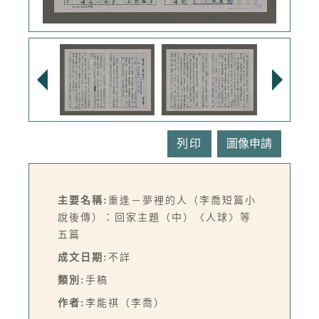
列印
主要名稱:
重逢－夢裡的人（李喬短篇小
說後傳）：回家主題（中）〈人球〉等
五篇
成文日期:
不詳
類別:
手稿
作者:
李能祺（李喬）