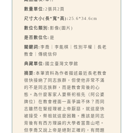
數量單位:
2張共2頁
尺寸大小(長*寬*高):
25.6*34.6cm
數位化類別:
影像(圖片)
是否數位化:
是
關鍵詞:
李喬｜李能棋｜性別平權｜長老
教會｜傳統信仰
典藏單位:
國立臺灣文學館
摘要:
本筆資料為作者描述最近長老教會
很快接納了同志族群，但使他非常不滿
的不是同志族群，而是教會背後的心
態。為什麼客家人要祭祀祖先（阿公婆
牌位）在教會裡面一直爭論不休？而同
志雖然在聖經理被上帝厭惡，就這麼快
被接受，祭祖就這麼困難。應該是同志
背後有有西方理論的大學者當靠山吧。
但李喬又說上帝是絕對正確的，有問題