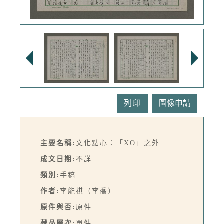
列印
主要名稱:
文化點心：「XO」之外
成文日期:
不詳
類別:
手稿
作者:
李能祺（李喬）
原件與否:
原件
藏品層次:
單件