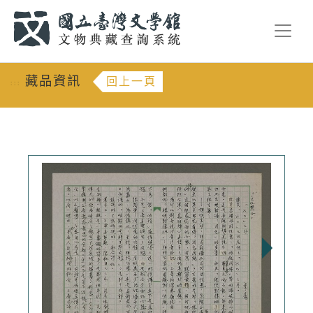
跳到主要內容
:::
藏品資訊
回上一頁
:::