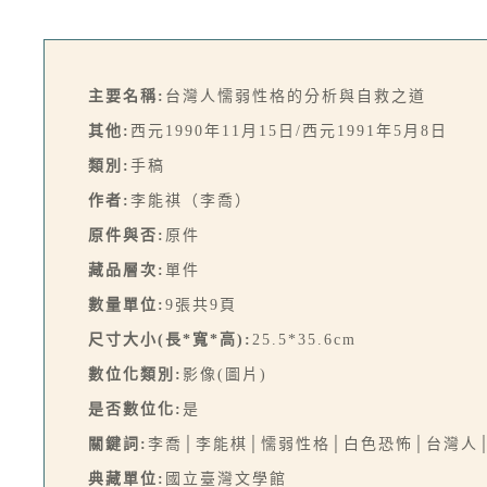
主要名稱:
台灣人懦弱性格的分析與自救之道
其他:
西元1990年11月15日/西元1991年5月8日
類別:
手稿
作者:
李能祺（李喬）
原件與否:
原件
藏品層次:
單件
數量單位:
9張共9頁
尺寸大小(長*寬*高):
25.5*35.6cm
數位化類別:
影像(圖片)
是否數位化:
是
關鍵詞:
李喬│李能棋│懦弱性格│白色恐怖│台灣人
典藏單位:
國立臺灣文學館