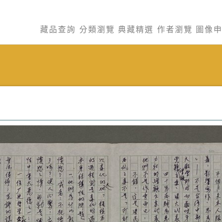
藏品查詢
分類瀏覽
典藏精選
作者瀏覽
圖像