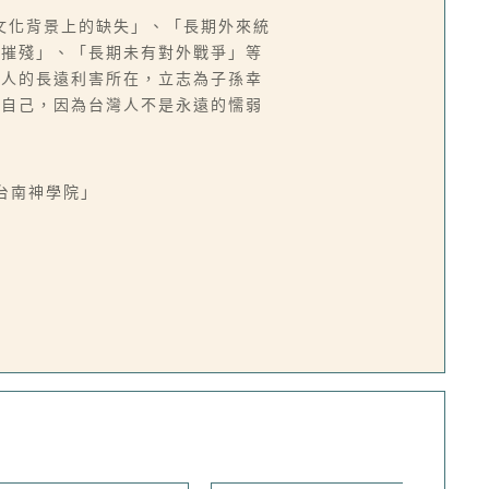
文化背景上的缺失」、「長期外來統
期摧殘」、「長期未有對外戰爭」等
灣人的長遠利害所在，立志為子孫幸
變自己，因為台灣人不是永遠的懦弱
台南神學院」