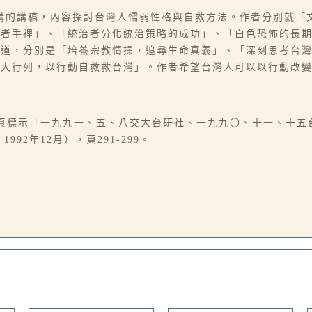
講的講稿，內容探討台灣人懦弱性格與自救方法。作者分別就「
治者手裡」、「統治者分化統治策略的成功」、「白色恐怖的長
之道，分別是「培養宗教情操，追尋生命真義」、「深刻思考台
偉大行列，以行動自救救台灣」。作者希望台灣人可以以行動改
後一頁標示「一九九一、五、八交大台研社、一九九〇、十一、十五
92年12月），頁291-299。