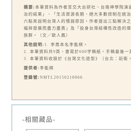
摘要:
本筆資料為作者至交大台研社、台南神學院演
治的結果」、「生活資源長期、絕大多數控制在統
六點來說明台灣人的懦弱原因。作者提出三點解決
福與發展而盡力盡責」及「投身台灣結構性改造的
族群。（文／歐人鳳）
其他說明:
1. 李喬本名李能棋。
2. 本筆資料共9頁，書寫於600字稿紙。手稿最
3. 本筆資料收錄於《台灣文化造型》（台北：前衛，19
提供者:
李能棋
登錄號:
NMTL20150210066
-相關藏品-