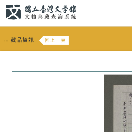
跳到主要內容
:::
藏品資訊
回上一頁
:::