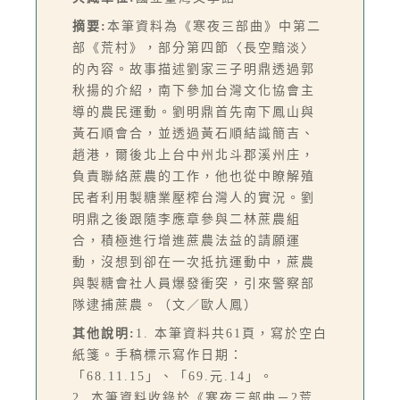
摘要:
本筆資料為《寒夜三部曲》中第二
部《荒村》，部分第四節〈長空黯淡〉
的內容。故事描述劉家三子明鼎透過郭
秋揚的介紹，南下參加台灣文化協會主
導的農民運動。劉明鼎首先南下鳳山與
黃石順會合，並透過黃石順結識簡吉、
趙港，爾後北上台中州北斗郡溪州庄，
負責聯絡蔗農的工作，他也從中瞭解殖
民者利用製糖業壓榨台灣人的實況。劉
明鼎之後跟隨李應章參與二林蔗農組
合，積極進行增進蔗農法益的請願運
動，沒想到卻在一次抵抗運動中，蔗農
與製糖會社人員爆發衝突，引來警察部
隊逮捕蔗農。（文／歐人鳳）
其他說明:
1. 本筆資料共61頁，寫於空白
紙箋。手稿標示寫作日期：
「68.11.15」、「69.元.14」。
2. 本筆資料收錄於《寒夜三部曲－2荒