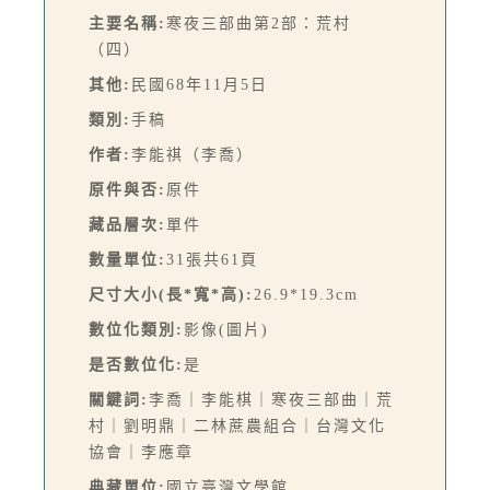
主要名稱:
寒夜三部曲第2部：荒村
（四）
其他:
民國68年11月5日
類別:
手稿
作者:
李能祺（李喬）
原件與否:
原件
藏品層次:
單件
數量單位:
31張共61頁
尺寸大小(長*寬*高):
26.9*19.3cm
數位化類別:
影像(圖片)
是否數位化:
是
關鍵詞:
李喬｜李能棋｜寒夜三部曲｜荒
村｜劉明鼎｜二林蔗農組合｜台灣文化
協會｜李應章
典藏單位:
國立臺灣文學館