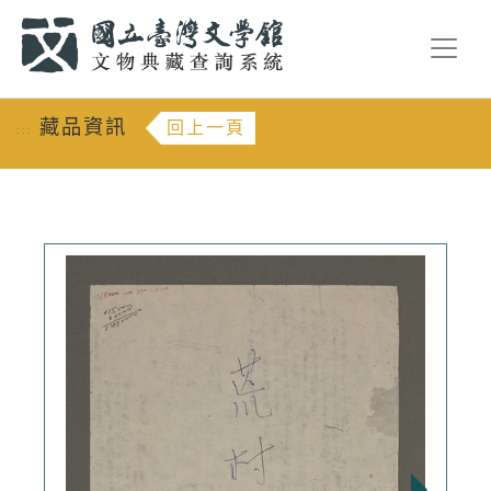
跳到主要內容
:::
藏品資訊
回上一頁
:::