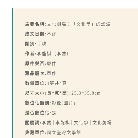
主要名稱:
文化劇場：「文化學」的認識
成文日期:
不詳
類別:
手稿
作者:
李能祺（李喬）
原件與否:
原件
藏品層次:
單件
數量單位:
4張共4頁
尺寸大小(長*寬*高):
25.3*35.8cm
數位化類別:
影像(圖片)
是否數位化:
是
關鍵詞:
李喬│李能棋│文化學│文化劇場
典藏單位:
國立臺灣文學館