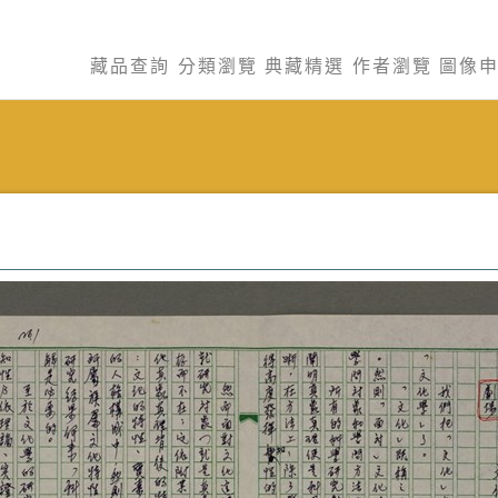
藏品查詢
分類瀏覽
典藏精選
作者瀏覽
圖像