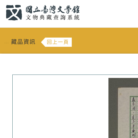
跳到主要內容
:::
藏品資訊
回上一頁
:::