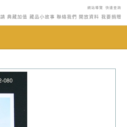
網站導覽
快速查詢
申請
典藏加值
藏品小故事
聯絡我們
開放資料
我要捐贈