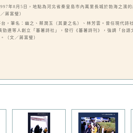
997年8月5日，地點為河北省秦皇島市內萬里長城於勃海之濱
文／蔣富璧）
，別號夢台，筆名：幽之、蔡潤玉（其妻之名）、林芳雲。曾任現代詩
年與黃勁連等人創立「蕃薯詩社」，發行《蕃薯詩刊》，強調「台
獎。（文／蔣富璧）