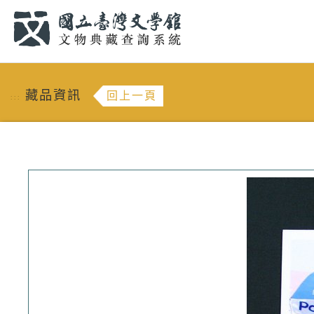
跳到主要內容
:::
藏品資訊
回上一頁
:::