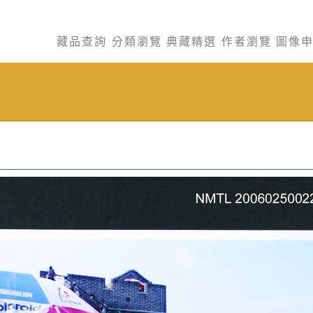
藏品查詢
分類瀏覽
典藏精選
作者瀏覽
圖像