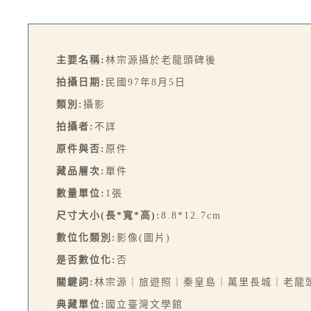
主要名稱:
林宗源攝於老龍頭碑後
拍攝日期:
民國97年8月5日
類別:
攝影
拍攝者:
不詳
原件與否:
原件
藏品層次:
單件
數量單位:
1張
尺寸大小(長*寬*高):
8.8*12.7cm
數位化類別:
影像(圖片)
是否數位化:
否
關鍵詞:
林宗源｜旅遊照｜秦皇島｜萬里長城｜老龍
典藏單位:
國立臺灣文學館