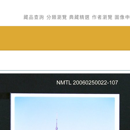
藏品查詢
分類瀏覽
典藏精選
作者瀏覽
圖像