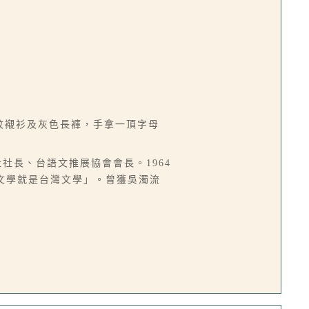
條紋襯衫及灰色長褲，手拿一頂字母
社社長、台語文推展協會會長。1964
語文學就是台灣文學」。曾獲吳濁流