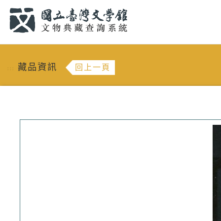
跳到主要內容
:::
藏品資訊
回上一頁
:::