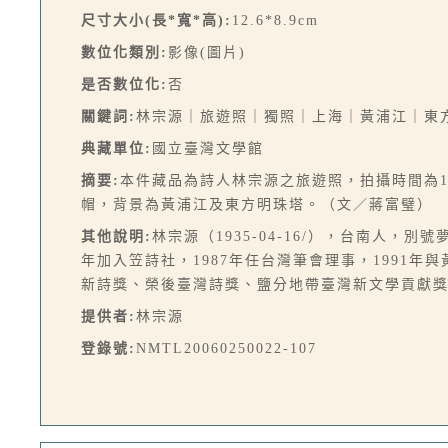
尺寸大小(長*寬*高):
12.6*8.9cm
數位化類別:
影像(圖片)
是否數位化:
否
關鍵詞:
林宗源｜旅遊照｜獨照｜上海｜黃浦江｜東
典藏單位:
國立臺灣文學館
摘要:
本件藏品為詩人林宗源之旅遊照，拍攝時間為1
帽，背景為黃浦江及東方明珠塔。（文／蔣富璧）
其他說明:
林宗源（1935-04-16/），台南人
年加入笠詩社，1987年任台灣筆會理事，1991
新詩獎、榮後臺灣詩獎、鹽分地帶臺灣新文學貢獻
提供者:
林宗源
登錄號:
NMTL20060250022-107