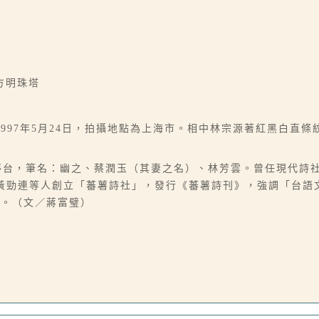
方明珠塔
997年5月24日，拍攝地點為上海市。相中林宗源著紅黑白直
，別號夢台，筆名：幽之、蔡潤玉（其妻之名）、林芳雲。曾任現代詩
年與黃勁連等人創立「蕃薯詩社」，發行《蕃薯詩刊》，強調「台
獎。（文／蔣富璧）