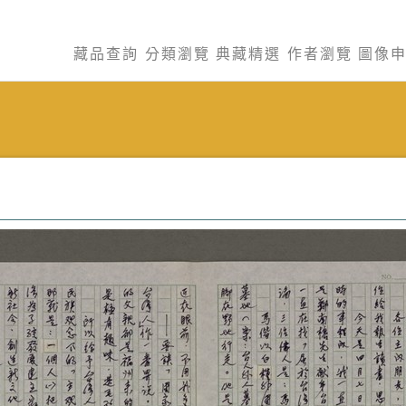
藏品查詢
分類瀏覽
典藏精選
作者瀏覽
圖像