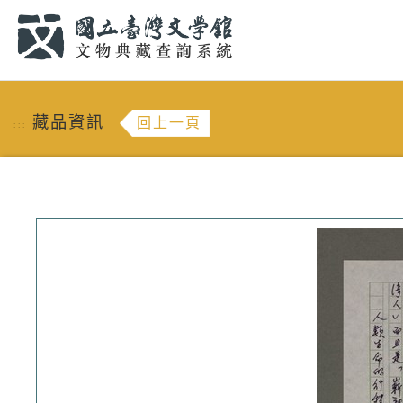
跳到主要內容
:::
藏品資訊
回上一頁
:::