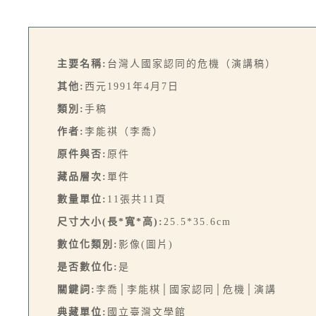
主要名稱:
台灣人國家認同的危機（演講稿）
其他:
西元1991年4月7日
類別:
手稿
作者:
李能祺（李喬）
原件與否:
原件
藏品層次:
單件
數量單位:
11張共11頁
尺寸大小(長*寬*高):
25.5*35.6cm
數位化類別:
影像(圖片)
是否數位化:
是
關鍵詞:
李喬│李能棋│國家認同│危機│演講
典藏單位:
國立臺灣文學館