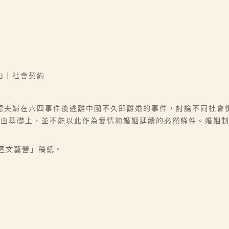
由｜社會契約
德夫婦在六四事件後逃離中國不久即離婚的事件，討論不同社會
自由基礎上，並不能以此作為愛情和婚姻延續的必然條件。婚姻
）
巡迴文藝營」稿紙。