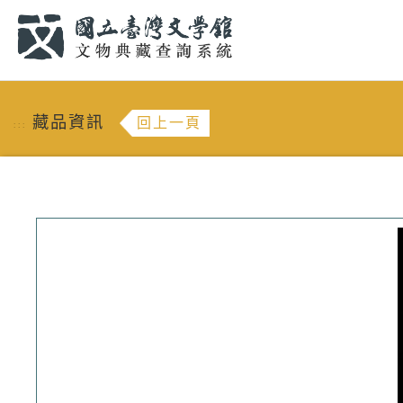
跳到主要內容
:::
藏品資訊
回上一頁
:::