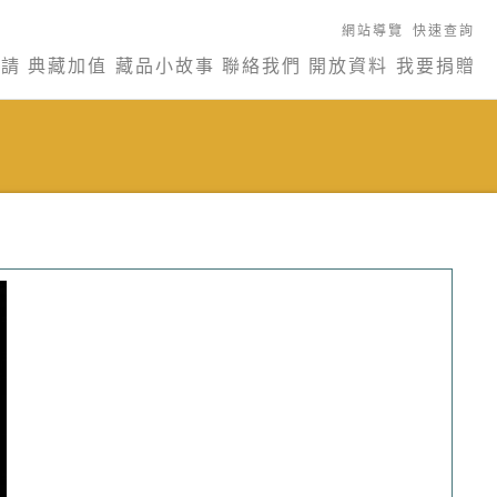
網站導覽
快速查詢
申請
典藏加值
藏品小故事
聯絡我們
開放資料
我要捐贈