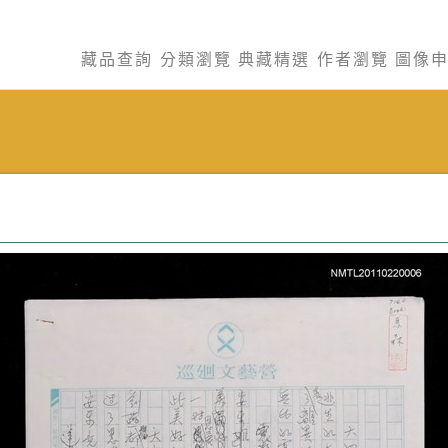
藏品查詢
分類瀏覽
典藏精選
作者瀏覽
圖像