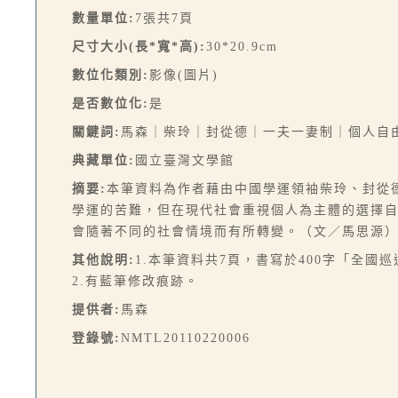
數量單位:
7張共7頁
尺寸大小(長*寬*高):
30*20.9cm
數位化類別:
影像(圖片)
是否數位化:
是
關鍵詞:
馬森｜柴玲｜封從德｜一夫一妻制｜個人自
典藏單位:
國立臺灣文學館
摘要:
本筆資料為作者藉由中國學運領袖柴玲、封從
學運的苦難，但在現代社會重視個人為主體的選擇
會隨著不同的社會情境而有所轉變。（文／馬思源
其他說明:
1.本筆資料共7頁，書寫於400字「全國
2.有藍筆修改痕跡。
提供者:
馬森
登錄號:
NMTL20110220006