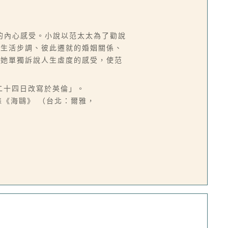
的內心感受。小說以范太太為了勸說
的生活步調、彼此遷就的婚姻關係、
和她單獨訴說人生虛度的感受，使范
月二十四日改寫於英倫」。
馬森《海鷗》 （台北：爾雅，