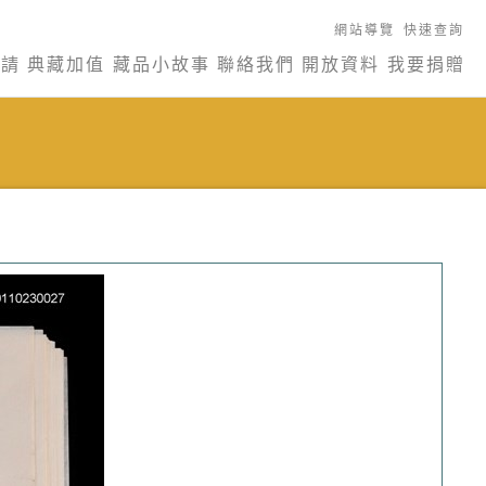
網站導覽
快速查詢
申請
典藏加值
藏品小故事
聯絡我們
開放資料
我要捐贈