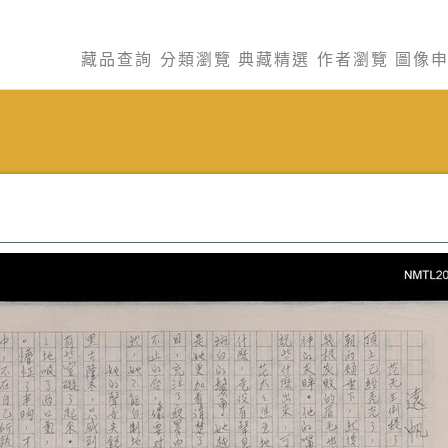
藏品查詢
分類瀏覽
典藏精選
作者瀏覽
圖像