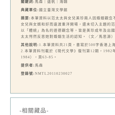
關鍵詞:
馬森｜遠帆｜海鷗
典藏單位:
國立臺灣文學館
摘要:
本筆資料以范太太與女兒美珍兩人因婚姻觀念
女兒與女婿和好而遠渡重洋開場，還未切入主題的
以「體統」為名的道德觀念等，皆是美珍成年及出
太太愕然反思她對婚姻生活的認知。（文／馬思源
其他說明:
1.本筆資料共21頁，書寫於500字香港
2.本筆資料刊載於《現代文學》復刊第12期，1982
1984），頁63-85。
提供者:
馬森
登錄號:
NMTL20110230027
-相關藏品-