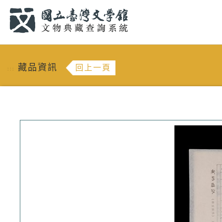
跳到主要內容
:::
藏品資訊
回上一頁
:::