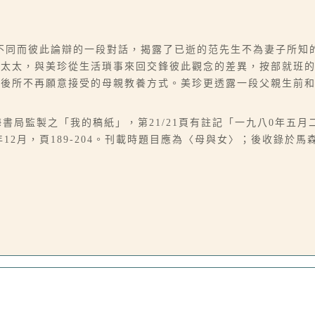
不同而彼此論辯的一段對話，揭露了已逝的范先生不為妻子所知
范太太，與美珍從生活瑣事來回交鋒彼此觀念的差異，按部就班
國後所不再願意接受的母親教養方式。美珍更透露一段父親生前
）
上海書局監製之「我的稿紙」，第21/21頁有註記「一九八0年五
年12月，頁189-204。刊載時題目應為〈母與女〉；後收錄於