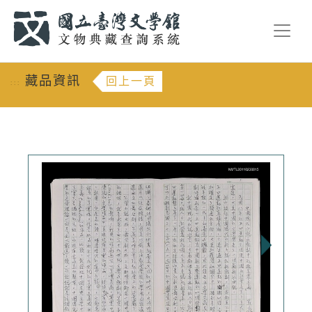
跳到主要內容
:::
藏品資訊
回上一頁
:::