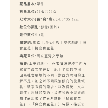
藏品層次:
單件
數量單位:
21張共21頁
尺寸大小(長*寬*高):
24.5*35.1cm
數位化類別:
影像(圖片)
是否數位化:
是
關鍵詞:
馬森｜現代小說｜現代戲劇｜寫
實主義｜擬寫實主義
典藏單位:
國立臺灣文學館
摘要:
本筆資料中，作者詳細爬梳了西方
寫實主義文學在廿世紀上半葉的中國，
因為社會環境的不同、對西方思潮的理
解不足，加之以不同政治傾向的彼此傾
軋、戰爭宣傳的需求、以及傳統「文以
載道」思維的制約，致使多數小說與戲
劇作品出現了作者所謂的「擬寫實主
義」（「偽寫實主義」）特徵。接近寫