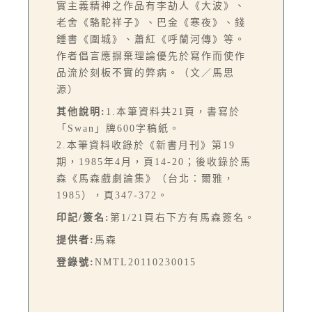
實主義精神之作品有李劼人《大波》、
老舍《駱駝祥子》、巴金《寒夜》、錢
鍾書《圍城》、蕭紅《呼蘭河傳》等。
作者倡言應摒棄理論優先於寫作而使作
品流於刻板不實的弊病。（文／馬思
源）
其他說明:
1.本筆資料共21頁，書寫於
「Swan」牌600字稿紙。
2.本筆資料收錄於《新書月刊》第19
期，1985年4月，頁14-20；後收錄於馬
森《馬森戲劇論集》（台北：爾雅，
1985），頁347-372。
印記/簽名:
第1/21頁右下方有馬森簽名。
提供者:
馬森
登錄號:
NMTL20110230015