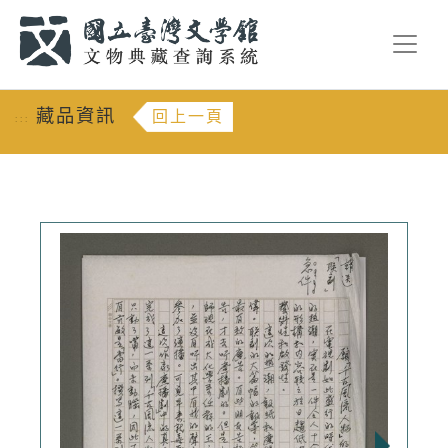
跳到主要內容
:::
藏品資訊
回上一頁
:::