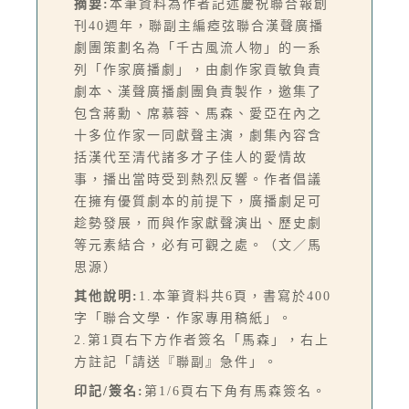
摘要:
本筆資料為作者記述慶祝聯合報創
刊40週年，聯副主編瘂弦聯合漢聲廣播
劇團策劃名為「千古風流人物」的一系
列「作家廣播劇」，由劇作家貢敏負責
劇本、漢聲廣播劇團負責製作，邀集了
包含蔣勳、席慕蓉、馬森、愛亞在內之
十多位作家一同獻聲主演，劇集內容含
括漢代至清代諸多才子佳人的愛情故
事，播出當時受到熱烈反響。作者倡議
在擁有優質劇本的前提下，廣播劇足可
趁勢發展，而與作家獻聲演出、歷史劇
等元素結合，必有可觀之處。（文／馬
思源）
其他說明:
1.本筆資料共6頁，書寫於400
字「聯合文學．作家專用稿紙」。
2.第1頁右下方作者簽名「馬森」，右上
方註記「請送『聯副』急件」。
印記/簽名:
第1/6頁右下角有馬森簽名。