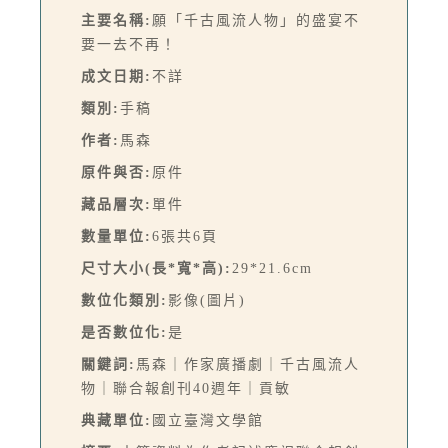
主要名稱:
願「千古風流人物」的盛宴不
要一去不再！
成文日期:
不詳
類別:
手稿
作者:
馬森
原件與否:
原件
藏品層次:
單件
數量單位:
6張共6頁
尺寸大小(長*寬*高):
29*21.6cm
數位化類別:
影像(圖片)
是否數位化:
是
關鍵詞:
馬森｜作家廣播劇｜千古風流人
物｜聯合報創刊40週年｜貢敏
典藏單位:
國立臺灣文學館