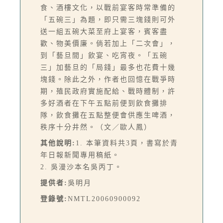
食、酒樓文化，以戰前宴客時常準備的
「五碗三」為題，即只需三塊錢則可外
送一組五碗大菜至府上宴客，賓客盡
歡、物美價廉。倘若加上「二次會」，
到「藝旦間」飲宴、吃宵夜。「五碗
三」加藝旦的「局錢」最多也花費十幾
塊錢。除此之外，作者也回憶在戰爭時
期，殖民政府實施配給、戰時體制，許
多好酒者在下午五點前便到飲食攤排
隊，飲食攤在五點整便會供應生啤酒，
秩序十分井然。（文／歐人鳳）
其他說明:
1. 本筆資料共3頁，書寫於青
年日報新聞專用稿紙。
2. 吳漫沙本名吳丙丁。
提供者:
吳明月
登錄號:
NMTL20060900092